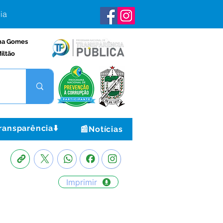
ia
na Gomes
iltão
ransparência⬇️
📰Notícias
Imprimir