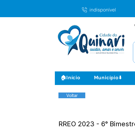
indisponível
🏠Início
Município⬇️
Voltar
RREO 2023 - 6° Bimest