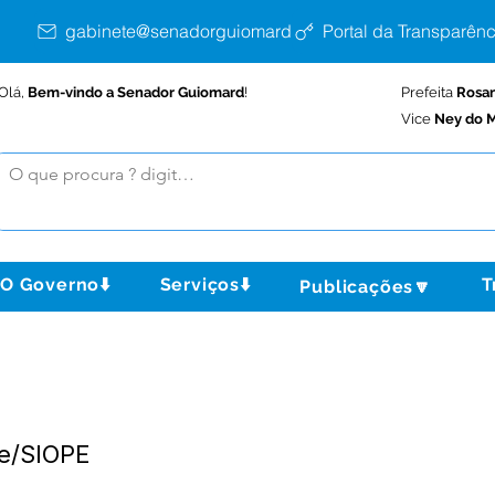
gabinete@senadorguiomard.ac.gov.br
Portal da Transparênc
Olá,
Bem-vindo a Senador Guiomard
!
Prefeita
Rosa
Vice
Ney do M
O Governo⬇️
Serviços⬇️
T
Publicações🔽
re/SIOPE