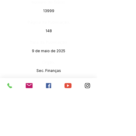
Número do Diário:
13999
Página da Publicação:
148
Data da Publicação:
9 de maio de 2025
Órgão:
Sec. Finanças
SERVIÇO DE ATENDIMENTO AO 