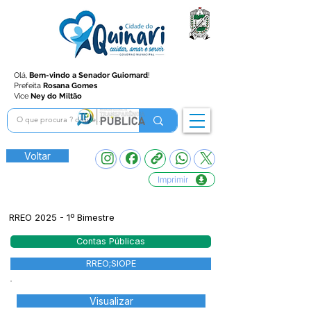
Olá,
Bem-vindo a Senador Guiomard
!
Prefeita
Rosana Gomes
Vice
Ney do Miltão
Voltar
Imprimir
RREO 2025 - 1º Bimestre
Contas Públicas
RREO;SIOPE
Visualizar