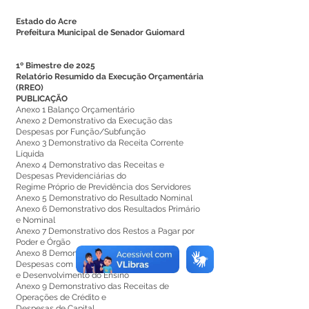
Estado do Acre
Prefeitura Municipal de Senador Guiomard
1º Bimestre de 2025
Relatório Resumido da Execução Orçamentária
(RREO)
PUBLICAÇÃO
Anexo 1 Balanço Orçamentário
Anexo 2 Demonstrativo da Execução das
Despesas por Função/Subfunção
Anexo 3 Demonstrativo da Receita Corrente
Líquida
Anexo 4 Demonstrativo das Receitas e
Despesas Previdenciárias do
Regime Próprio de Previdência dos Servidores
Anexo 5 Demonstrativo do Resultado Nominal
Anexo 6 Demonstrativo dos Resultados Primário
e Nominal
Anexo 7 Demonstrativo dos Restos a Pagar por
Poder e Órgão
Anexo 8 Demonstrativo das Receitas e
Despesas com Manutenção
e Desenvolvimento do Ensino
Anexo 9 Demonstrativo das Receitas de
Operações de Crédito e
Despesas de Capital