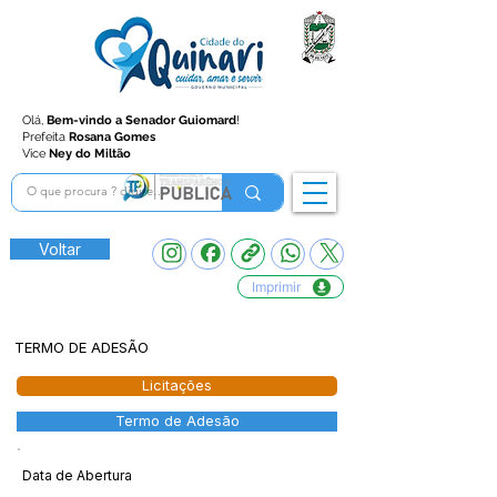
Olá,
Bem-vindo a Senador Guiomard
!
Prefeita
Rosana Gomes
Vice
Ney do Miltão
Voltar
Imprimir
TERMO DE ADESÃO
Licitações
Termo de Adesão
Data de Abertura