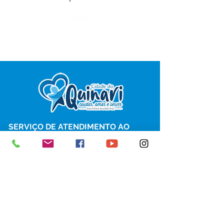
Órgão:
SERVIÇO DE ATENDIMENTO AO 
CIDADÃO (SIC) E OUVIDORIA
Prefeitura de Senador Guiomard - 
Estado do Acre
CNPJ 
04.077.251/0001-25
💻Acesso online: 
SIC 
| 
Fale Conosco
 | 
Ouvidoria
|
Portal de Transparência
 | 
Mapa do Site