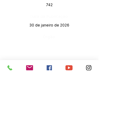
742
Data da Publicação:
30 de janeiro de 2026
Órgão:
SERVIÇO DE ATENDIMENTO AO 
CIDADÃO (SIC) E OUVIDORIA
Prefeitura de Senador Guiomard - 
Estado do Acre
CNPJ 
04.077.251/0001-25