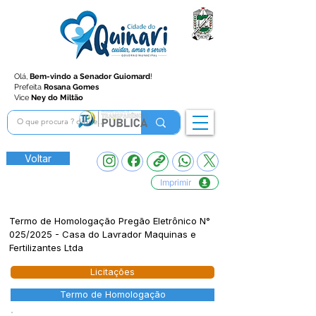
Olá,
Bem-vindo a Senador Guiomard
!
Prefeita
Rosana Gomes
Vice
Ney do Miltão
Voltar
Imprimir
Termo de Homologação Pregão Eletrônico N°
025/2025 - Casa do Lavrador Maquinas e
Fertilizantes Ltda
Licitações
Termo de Homologação