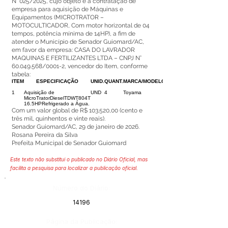
N° 025/2025, cujo objeto é a contratação de
empresa para aquisição de Máquinas e
Equipamentos (MICROTRATOR –
MOTOCULTICADOR, Com motor horizontal de 04
tempos, potência mínima de 14HP), a fim de
atender o Município de Senador Guiomard/AC,
em favor da empresa: CASA DO LAVRADOR
MAQUINAS E FERTILIZANTES LTDA – CNPJ N°
60.049.568
/0001-2, vencedor do Item, conforme
tabela:
ITEM
ESPECIFICAÇÃO
UNID.
QUANT.
MARCA/MODELO
1
Aquisição de
UND
4
Toyama
MicroTratorDieselTDWT804T
16.5HPRefrigerado a Água.
Com um valor global de R$ 103.520,00 (cento e
três mil, quinhentos e vinte reais).
Senador Guiomard/AC, 29 de janeiro de 2026.
Rosana Pereira da Silva
Prefeita Municipal de Senador Guiomard
Este texto não substitui o publicado no Diário Oficial, mas
facilita a pesquisa para localizar a publicação oficial.
Número do Diário:
14196
Página da Publicação: