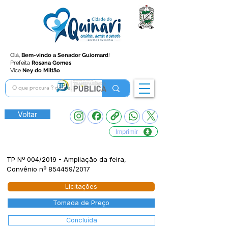
Olá,
Bem-vindo a Senador Guiomard
!
Prefeita
Rosana Gomes
Vice
Ney do Miltão
Voltar
Imprimir
TP Nº 004/2019 - Ampliação da feira,
Convênio nº 854459/2017
Licitações
Tomada de Preço
Concluída