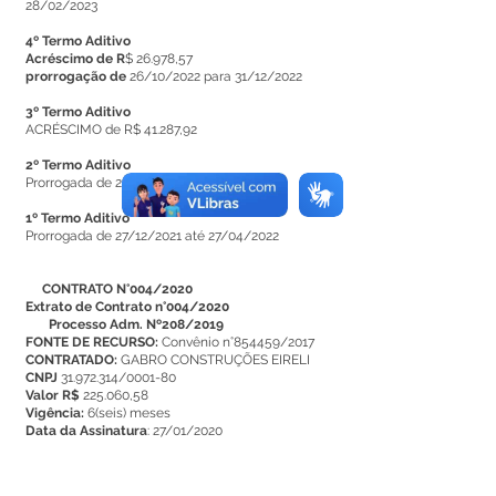
28/02/2023
4º Termo Aditivo
Acréscimo de R
$ 26.978,57
prorrogação de
26/10/2022 para 31/12/2022
3º Termo Aditivo
ACRÉSCIMO de R$ 41.287,92
2º Termo Aditivo
Prorrogada de 27/04/2022 até 26/10/2022
1º Termo Aditivo
Prorrogada de 27/12/2021 até 27/04/2022
CONTRATO N°004/2020
Extrato de Contrato n°004/2020
Processo Adm. Nº208/2019
FONTE DE RECURSO:
Convênio n°854459/2017
CONTRATADO:
GABRO CONSTRUÇÕES EIRELI
CNPJ
31.972.314/0001-80
Valor R$
225.060,58
Vigência:
6(seis) meses
Data da Assinatura
: 27/01/2020