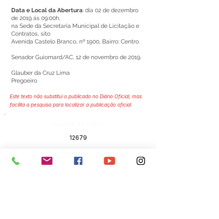
Data e Local da Abertura
: dia 02 de dezembro
de 2019 ás 09:00h,
na Sede da Secretaria Municipal de Licitação e
Contratos, sito
Avenida Castelo Branco, nº 1900, Bairro: Centro.
Senador Guiomard/AC, 12 de novembro de 2019.
Glauber da Cruz Lima
Pregoeiro
Este texto não substitui o publicado no Diário Oficial, mas
facilita a pesquisa para localizar a publicação oficial.
Número do Diário:
12679
Página da Publicação:
95
Data da Publicação:
13 de novembro de 2019