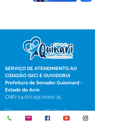
SERVIÇO DE ATENDIMENTO AO 
CIDADÃO (SIC) E OUVIDORIA
Prefeitura de Senador Guiomard - 
Estado do Acre
CNPJ 
04.077.251/0001-25
💻Acesso online: 
SIC 
| 
Fale Conosco
 | 
Ouvidoria
|
Portal de Transparência
 | 
Mapa do Site