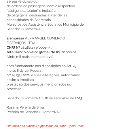
aéreas (E-ticket) ou
de ordens de passagens, com o respectivo
“código localizador” e inclusão
de bagagens, destinadas a atender as
necessidades da Secretaria
Municipal de Assistência Social do Município de
Senador Guiomard/AC,
a empresa
ALP RANGEL COMERCIO
E SERVIÇOS LTDA,
CNPJ Nº
28.280.233
/0001-79,
totalizando o valor global de R$
20.000,01
(vinte mil reais e um centavo),
com fundamento nas disposições no Art. 75,
Inciso II da Lei Federal
Nº 14.133/2021, e suas alterações, autorizando
assim a imediata
prestação dos serviços mencionados no
processo.
Senador Guiomard/AC, 18 de setembro de 2023.
Rosana Pereira da Silva
Prefeita de Senador Guiomard/AC
Este texto não substitui o publicado no Diário Oficial, mas