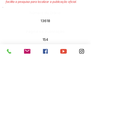
facilita a pesquisa para localizar a publicação oficial.
Número do Diário:
13618
Página da Publicação:
154
Data da Publicação:
19 de setembro de 2023
Órgão:
Sec. Assistência Social