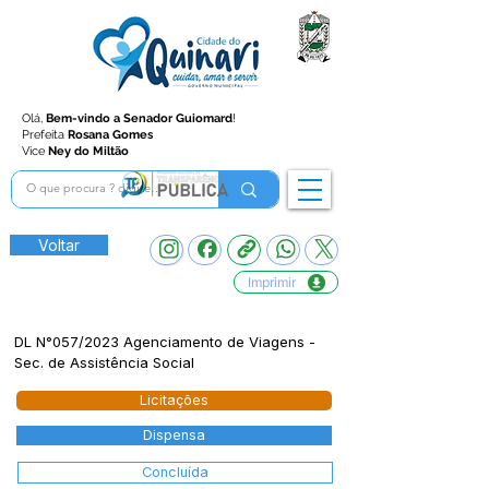
Olá,
Bem-vindo a Senador Guiomard
!
Prefeita
Rosana Gomes
Vice
Ney do Miltão
Voltar
Imprimir
DL N°057/2023 Agenciamento de Viagens -
Sec. de Assistência Social
Licitações
Dispensa
Concluída