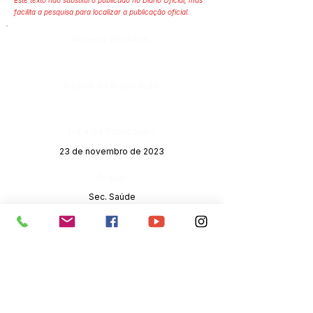
Este texto não substitui o publicado no Diário Oficial, mas
facilita a pesquisa para localizar a publicação oficial.
Número do Diário:
Página da Publicação:
Data da Publicação:
23 de novembro de 2023
Órgão:
Sec. Saúde