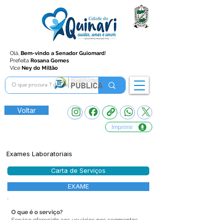
Olá,
Bem-vindo a Senador Guiomard
!
Prefeita
Rosana Gomes
Vice
Ney do Miltão
Voltar
Imprimir
Exames Laboratoriais
Carta de Serviços
EXAME
O que é o serviço?