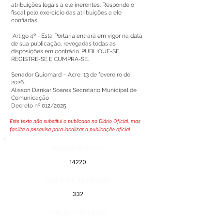
atribuições legais a ele inerentes. Responde o
fiscal pelo exercício das atribuições a ele
confiadas.
Artigo 4º - Esta Portaria entrará em vigor na data
de sua publicação, revogadas todas as
disposições em contrário. PUBLIQUE-SE,
REGISTRE-SE E CUMPRA-SE.
Senador Guiomard – Acre, 13 de fevereiro de
2026.
Alisson Dankar Soares Secretário Municipal de
Comunicação
Decreto nº 012/2025
Este texto não substitui o publicado no Diário Oficial, mas
facilita a pesquisa para localizar a publicação oficial.
Número do Diário:
14220
Página da Publicação:
332
Data da Publicação: