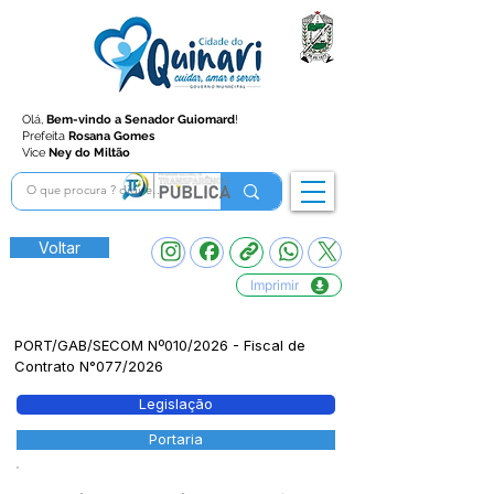
Olá,
Bem-vindo a Senador Guiomard
!
Prefeita
Rosana Gomes
Vice
Ney do Miltão
Voltar
Imprimir
PORT/GAB/SECOM Nº010/2026 - Fiscal de
Contrato N°077/2026
Legislação
Portaria