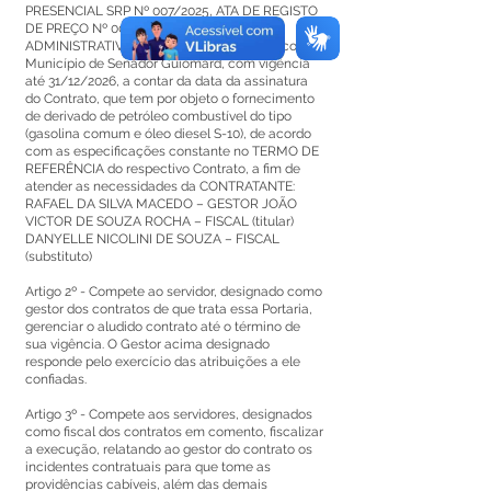
PRESENCIAL SRP Nº 007/2025, ATA DE REGISTO
DE PREÇO Nº 001/2026, PROCESSO
ADMINISTRATIVO Nº 171/2025, Celebrado com o
Município de Senador Guiomard, com vigência
até 31/12/2026, a contar da data da assinatura
do Contrato, que tem por objeto o fornecimento
de derivado de petróleo combustível do tipo
(gasolina comum e óleo diesel S-10), de acordo
com as especificações constante no TERMO DE
REFERÊNCIA do respectivo Contrato, a fim de
atender as necessidades da CONTRATANTE:
RAFAEL DA SILVA MACEDO – GESTOR JOÃO
VICTOR DE SOUZA ROCHA – FISCAL (titular)
DANYELLE NICOLINI DE SOUZA – FISCAL
(substituto)
Artigo 2º - Compete ao servidor, designado como
gestor dos contratos de que trata essa Portaria,
gerenciar o aludido contrato até o término de
sua vigência. O Gestor acima designado
responde pelo exercício das atribuições a ele
confiadas.
Artigo 3º - Compete aos servidores, designados
como fiscal dos contratos em comento, fiscalizar
a execução, relatando ao gestor do contrato os
incidentes contratuais para que tome as
providências cabíveis, além das demais