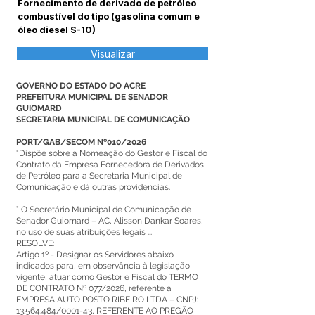
Fornecimento de derivado de petróleo
combustível do tipo (gasolina comum e
óleo diesel S-10)
Visualizar
GOVERNO DO ESTADO DO ACRE
PREFEITURA MUNICIPAL DE SENADOR
GUIOMARD
SECRETARIA MUNICIPAL DE COMUNICAÇÃO
PORT/GAB/SECOM Nº010/2026
“Dispõe sobre a Nomeação do Gestor e Fiscal do
Contrato da Empresa Fornecedora de Derivados
de Petróleo para a Secretaria Municipal de
Comunicação e dá outras providencias.
” O Secretário Municipal de Comunicação de
Senador Guiomard – AC, Alisson Dankar Soares,
no uso de suas atribuições legais ...
RESOLVE:
Artigo 1º - Designar os Servidores abaixo
indicados para, em observância à legislação
vigente, atuar como Gestor e Fiscal do TERMO
DE CONTRATO Nº 077/2026, referente a
EMPRESA AUTO POSTO RIBEIRO LTDA – CNPJ:
13.564.484
/0001-43, REFERENTE AO PREGÃO