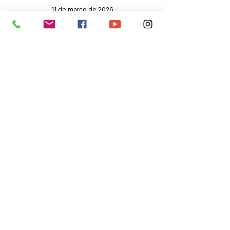
11 de março de 2026
Órgão:
SERVIÇO DE ATENDIMENTO AO 
CIDADÃO (SIC) E OUVIDORIA
Prefeitura de Senador Guiomard - 
Estado do Acre
CNPJ 
04.077.251/0001-25
💻Acesso online: 
SIC 
| 
Fale Conosco
 | 
Ouvidoria
|
Portal de Transparência
 | 