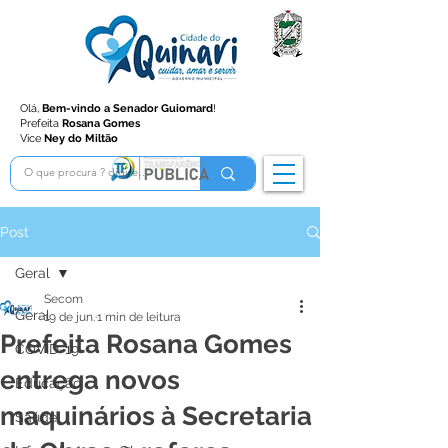
Olá,
Bem-vindo a Senador Guiomard
!
Prefeita
Rosana Gomes
Vice
Ney do Miltão
Post
Geral
Secom
Geral
19 de jun.
1 min de leitura
Prefeita Rosana Gomes
COVID-19
entrega novos
Educação
maquinários à Secretaria
Saúde