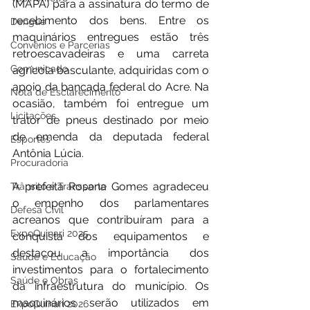
(MAPA) para a assinatura do termo de 
recebimento dos bens. Entre os 
Dengue
maquinários entregues estão três 
Convênios e Parcerias
retroescavadeiras e uma carreta 
Comunicado
agrícola basculante, adquiridas com o 
apoio da bancada federal do Acre. Na 
Nota de Esclarecimento
ocasião, também foi entregue um 
Licitações
trator de pneus destinado por meio 
de emenda da deputada federal 
Esportes
Antônia Lúcia.
Procuradoria
A prefeita Rosana Gomes agradeceu 
Trânsito e Transporte
o empenho dos parlamentares 
Defesa Civil
acreanos que contribuíram para a 
ExpoQuinari 2025
conquista dos equipamentos e 
destacou a importância dos 
Saúde e Educação
investimentos para o fortalecimento 
Saúde e Obras
da infraestrutura do município. Os 
maquinários serão utilizados em 
ExpoQuinari 2026