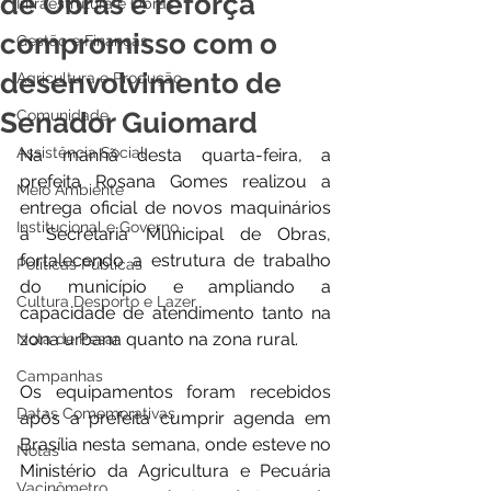
de Obras e reforça
Infraestrutura e Obras
compromisso com o
Gestão e Finanças
desenvolvimento de
Agricultura e Produção
Senador Guiomard
Comunidade
Assistência Social
Na manhã desta quarta-feira, a 
prefeita Rosana Gomes realizou a 
Meio Ambiente
entrega oficial de novos maquinários 
Institucional e Governo
à Secretaria Municipal de Obras, 
fortalecendo a estrutura de trabalho 
Políticas Públicas
do município e ampliando a 
Cultura Desporto e Lazer
capacidade de atendimento tanto na 
zona urbana quanto na zona rural.
Nota de Pesar
Campanhas
Os equipamentos foram recebidos 
Datas Comemorativas
após a prefeita cumprir agenda em 
Brasília nesta semana, onde esteve no 
Notas
Ministério da Agricultura e Pecuária 
Vacinômetro