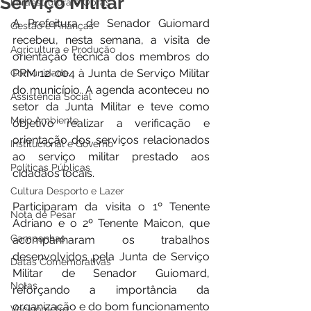
Serviço Militar
Infraestrutura e Obras
A Prefeitura de Senador Guiomard 
Gestão e Finanças
recebeu, nesta semana, a visita de 
Agricultura e Produção
orientação técnica dos membros do 
PRM 12-004 à Junta de Serviço Militar 
Comunidade
do município. A agenda aconteceu no 
Assistência Social
setor da Junta Militar e teve como 
Meio Ambiente
objetivo realizar a verificação e 
orientação dos serviços relacionados 
Institucional e Governo
ao serviço militar prestado aos 
Políticas Públicas
cidadãos locais.
Cultura Desporto e Lazer
Participaram da visita o 1º Tenente 
Nota de Pesar
Adriano e o 2º Tenente Maicon, que 
Campanhas
acompanharam os trabalhos 
desenvolvidos pela Junta de Serviço 
Datas Comemorativas
Militar de Senador Guiomard, 
Notas
reforçando a importância da 
organização e do bom funcionamento 
Vacinômetro