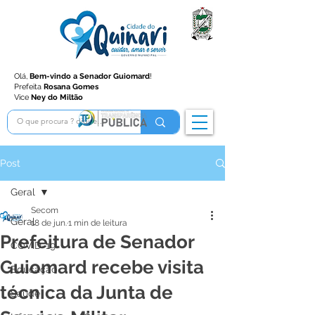
Olá,
Bem-vindo a Senador Guiomard
!
Prefeita
Rosana Gomes
Vice
Ney do Miltão
Post
Geral
Secom
Geral
18 de jun.
1 min de leitura
Prefeitura de Senador
COVID-19
Guiomard recebe visita
Educação
técnica da Junta de
Saúde