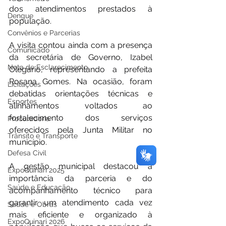
dos atendimentos prestados à 
Dengue
população.
Convênios e Parcerias
A visita contou ainda com a presença 
Comunicado
da secretária de Governo, Izabel 
Nota de Esclarecimento
Olégario, representando a prefeita 
Rosana Gomes. Na ocasião, foram 
Licitações
debatidas orientações técnicas e 
Esportes
alinhamentos voltados ao 
fortalecimento dos serviços 
Procuradoria
oferecidos pela Junta Militar no 
Trânsito e Transporte
município.
Defesa Civil
A gestão municipal destacou a 
ExpoQuinari 2025
importância da parceria e do 
Saúde e Educação
acompanhamento técnico para 
garantir um atendimento cada vez 
Saúde e Obras
mais eficiente e organizado à 
ExpoQuinari 2026