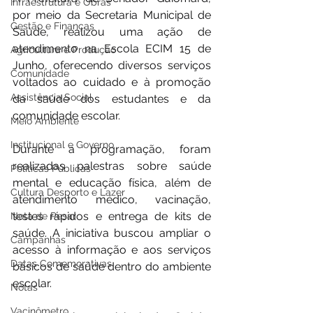
Infraestrutura e Obras
por meio da Secretaria Municipal de 
Gestão e Finanças
Saúde, realizou uma ação de 
atendimento na Escola ECIM 15 de 
Agricultura e Produção
Junho, oferecendo diversos serviços 
Comunidade
voltados ao cuidado e à promoção 
Assistência Social
da saúde dos estudantes e da 
comunidade escolar.
Meio Ambiente
Institucional e Governo
Durante a programação, foram 
realizadas palestras sobre saúde 
Políticas Públicas
mental e educação física, além de 
Cultura Desporto e Lazer
atendimento médico, vacinação, 
testes rápidos e entrega de kits de 
Nota de Pesar
saúde. A iniciativa buscou ampliar o 
Campanhas
acesso à informação e aos serviços 
Datas Comemorativas
básicos de saúde dentro do ambiente 
escolar.
Notas
Vacinômetro