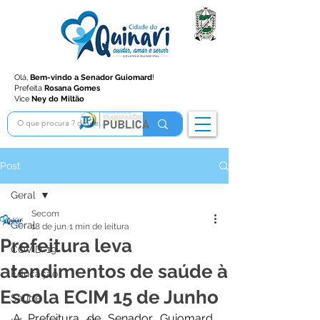
Olá,
Bem-vindo a Senador Guiomard
!
Prefeita
Rosana Gomes
Vice
Ney do Miltão
Post
Geral
Secom
Geral
18 de jun.
1 min de leitura
Prefeitura leva
COVID-19
atendimentos de saúde à
Educação
Escola ECIM 15 de Junho
Saúde
A Prefeitura de Senador Guiomard, 