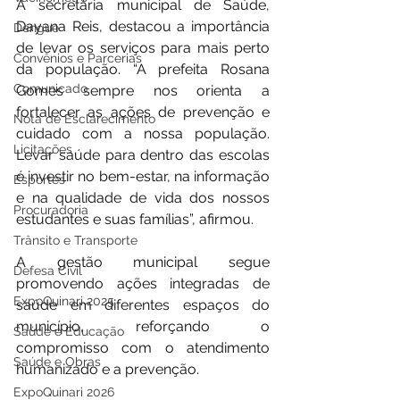
A secretária municipal de Saúde, 
Dayana Reis, destacou a importância 
Dengue
de levar os serviços para mais perto 
Convênios e Parcerias
da população. “A prefeita Rosana 
Comunicado
Gomes sempre nos orienta a 
fortalecer as ações de prevenção e 
Nota de Esclarecimento
cuidado com a nossa população. 
Licitações
Levar saúde para dentro das escolas 
é investir no bem-estar, na informação 
Esportes
e na qualidade de vida dos nossos 
Procuradoria
estudantes e suas famílias”, afirmou.
Trânsito e Transporte
A gestão municipal segue 
Defesa Civil
promovendo ações integradas de 
ExpoQuinari 2025
saúde em diferentes espaços do 
município, reforçando o 
Saúde e Educação
compromisso com o atendimento 
Saúde e Obras
humanizado e a prevenção.
ExpoQuinari 2026