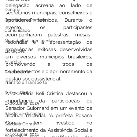
delegação acreana ao lado de 
Dengue
secretários municipais, conselheiros e 
apoiadores técnicos. Durante o 
Convênios e Parcerias
evento, os participantes 
Comunicado
acompanharam palestras, mesas-
Nota de Esclarecimento
redondas e a apresentação de 
experiências exitosas desenvolvidas 
Licitações
em diversos municípios brasileiros, 
Esportes
promovendo a troca de 
conhecimentos e o aprimoramento da 
Procuradoria
gestão socioassistencial.
Trânsito e Transporte
Defesa Civil
A secretária Keli Cristina destacou a 
importância da participação de 
ExpoQuinari 2025
Senador Guiomard em um evento de 
Saúde e Educação
alcance nacional. “A prefeita Rosana 
Gomes tem investido no 
Saúde e Obras
fortalecimento da Assistência Social e 
ExpoQuinari 2026