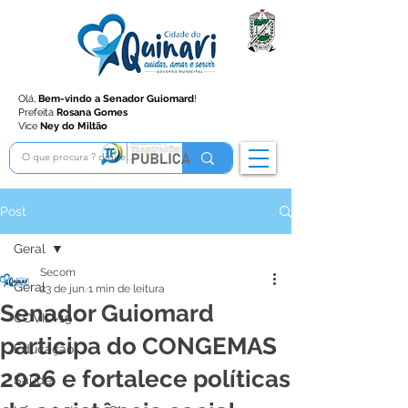
Olá,
Bem-vindo a Senador Guiomard
!
Prefeita
Rosana Gomes
Vice
Ney do Miltão
Post
Geral
Secom
Geral
23 de jun.
1 min de leitura
Senador Guiomard
COVID-19
participa do CONGEMAS
Educação
2026 e fortalece políticas
Saúde