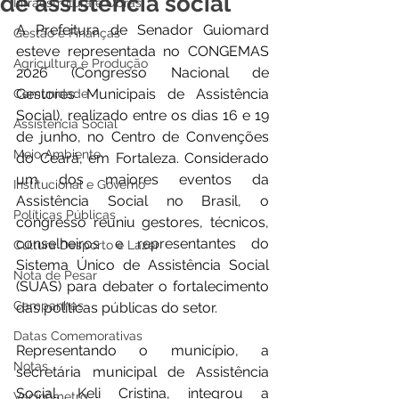
de assistência social
Infraestrutura e Obras
A Prefeitura de Senador Guiomard 
Gestão e Finanças
esteve representada no CONGEMAS 
Agricultura e Produção
2026 (Congresso Nacional de 
Gestores Municipais de Assistência 
Comunidade
Social), realizado entre os dias 16 e 19 
Assistência Social
de junho, no Centro de Convenções 
Meio Ambiente
do Ceará, em Fortaleza. Considerado 
um dos maiores eventos da 
Institucional e Governo
Assistência Social no Brasil, o 
Políticas Públicas
congresso reuniu gestores, técnicos, 
conselheiros e representantes do 
Cultura Desporto e Lazer
Sistema Único de Assistência Social 
Nota de Pesar
(SUAS) para debater o fortalecimento 
Campanhas
das políticas públicas do setor.
Datas Comemorativas
Representando o município, a 
Notas
secretária municipal de Assistência 
Social, Keli Cristina, integrou a 
Vacinômetro