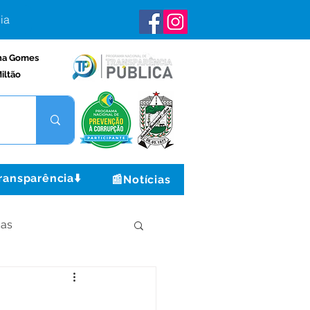
ia
na Gomes
iltão
ransparência⬇️
📰Notícias
ças
Institucional e Governo