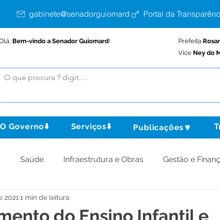
gabinete@senadorguiomard.ac.gov.br
Portal da Transparênc
Olá,
Bem-vindo a Senador Guiomard
!
Prefeita
Rosa
Vice
Ney do M
O Governo⬇️
Serviços⬇️
T
Publicações🔽
o
Saúde
Infraestrutura e Obras
Gestão e Finan
de 2021
1 min de leitura
omunidade
Assistência Social
Meio Ambiente
mento do Ensino Infantil e