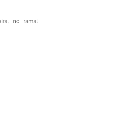
Datas Comemorativas
ira, no ramal 
ta de Esclarecimento
ExpoQuinari 2025