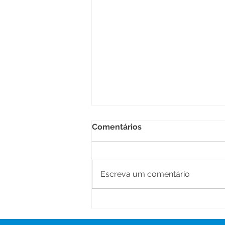
Comentários
Escreva um comentário
Prefeitura de Senador
Guiomard realiza II Jornada
Pedagógica para equipes