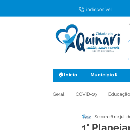
indisponível
🏠Início
Município⬇️
Geral
COVID-19
Educaçã
Secom
16 de jul. 
Agricultura e Produção
C
1° Planeja