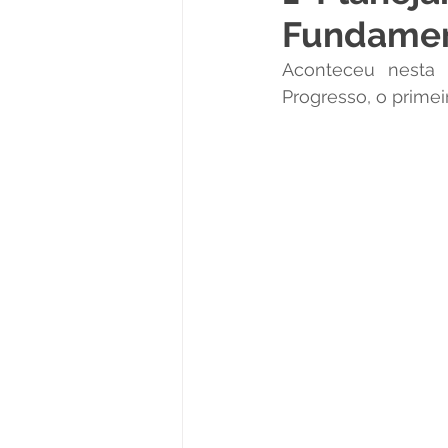
Fundamen
Políticas Públicas
Cultura
Aconteceu nesta s
Progresso, o primei
Notas
Vacinômetro
Licitações
Esportes
Saúde e Educação
Saúde