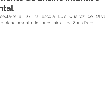
tal
 Desporto e Lazer
Nota de Pesar
Campanhas
exta-feira, 16, na escola Luís Queiroz de Olive
ro planejamento dos anos iniciais da Zona Rural.   
Dengue
Convênios e Parcerias
Comunicado
No
Procuradoria
Trânsito e Transporte
Defesa Civil
 e Obras
ExpoQuinari 2026