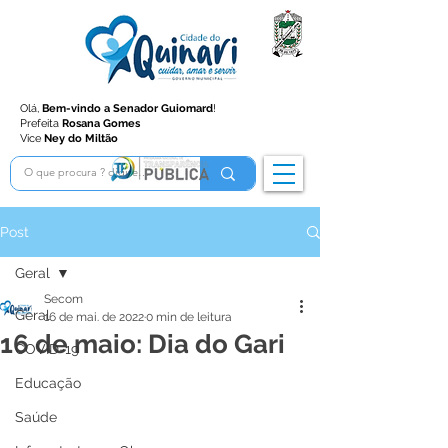
Olá,
Bem-vindo a Senador Guiomard
!
Prefeita
Rosana Gomes
Vice
Ney do Miltão
Post
Geral
Secom
Geral
16 de mai. de 2022
0 min de leitura
16 de maio: Dia do Gari
COVID-19
Educação
Saúde