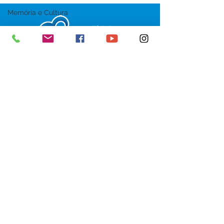
Memória e Cultura
SERVIÇO DE ATENDIMENTO AO 
CIDADÃO (SIC) E OUVIDORIA
Prefeitura de Senador Guiomard - 
Estado do Acre
CNPJ 
04.077.251/0001-25
💻Acesso online: 
SIC 
| 
Fale Conosco
 | 
Ouvidoria
|
Portal de Transparência
 | 
Mapa do Site
📱Fone: +55 (68) 98122-0970 
(Responsável Izabel Cristina)
🏢 Av. Castelo Branco, nº 1.520, CEP 