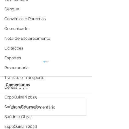
Dengue
Convênios e Parcerias
Comunicado
Nota de Esclarecimento
Licitações
Esportes
Procuradoria
Trânsito e Transporte
Comentários
Defesa Civil
ExpoQuinari 2025
Saúde e Educação
12 de junho: Feliz Dia
04 de junho: Di
Escreva um comentário
dos Namorados!
Corpus Christi
Saúde e Obras
ExpoQuinari 2026