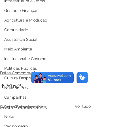
Infraestrutura e Obras
Gestão e Finanças
Agricultura e Produção
Comunidade
Assistência Social
Meio Ambiente
Institucional e Governo
Políticas Públicas
Datas Comemorativas
Cultura Desporto e Lazer
Nota de Pesar
Campanhas
Ver tudo
Posts Relacionados
Datas Comemorativas
Notas
Vacinômetro