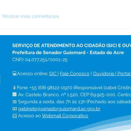
Mostrar mais comentários
SERVIÇO DE ATENDIMENTO AO CIDADÃO (SIC) E OU
Prefeitura de Senador Guiomard - Estado do Acre
CNPJ 
04.077.251/0001-25
💻Acesso online: 
SIC 
| 
Fale Conosco
 | 
Ouvidoria
|
Portal
📱Fone: +55 (68) 98122-0970 (Responsável Izabel Cristin
🏢 Av. Castelo Branco, nº 1.520, CEP 69.925-000, Cent
📅 Segunda a sexta, das 7h às 13h (Fechado aos sábad
📧 
gabinete@senadorguiomard.ac.gov.br
📨 Acesso ao 
Webmail Corporativo