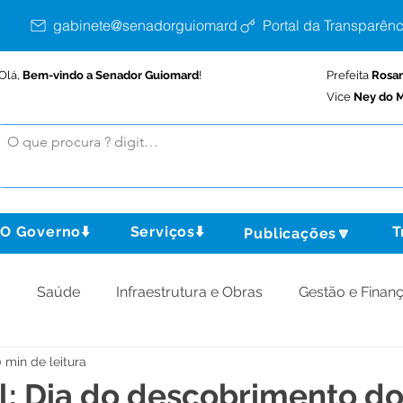
gabinete@senadorguiomard.ac.gov.br
Portal da Transparênc
Olá,
Bem-vindo a Senador Guiomard
!
Prefeita
Rosa
Vice
Ney do M
O Governo⬇️
Serviços⬇️
T
Publicações🔽
o
Saúde
Infraestrutura e Obras
Gestão e Finan
 min de leitura
omunidade
Assistência Social
Meio Ambiente
il: Dia do descobrimento do