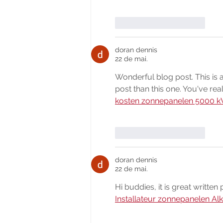
Curtir
Responder
doran dennis
22 de mai.
Wonderful blog post. This is
post than this one. You've rea
kosten zonnepanelen 5000 
Curtir
Responder
doran dennis
22 de mai.
Hi buddies, it is great writte
Installateur zonnepanelen Al