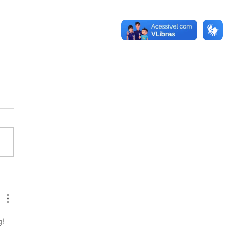
e junho: Dia de Corpus
sti
! 