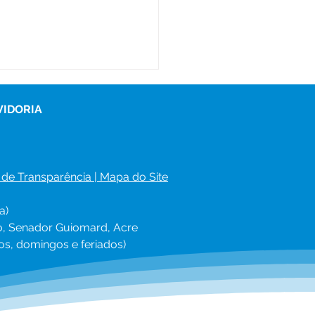
VIDORIA
 de Transparência
 | 
Mapa do Site
a)
ro, Senador Guiomard, Acre
os, domingos e feriados)