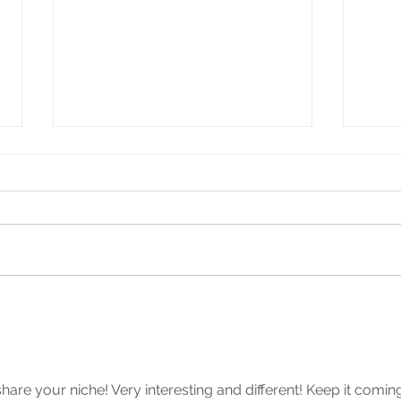
12 de junho: Feliz Dia dos
04 d
Namorados!
Chri
hare your niche! Very interesting and different! Keep it coming