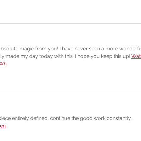
 absolute magic from you! I have never seen a more wonderfu
lly made my day today with this. I hope you keep this up! 
Wat
kWh
n piece entirely defined, continue the good work constantly. 
ken