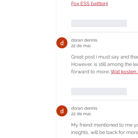
Fox ESS battterij
Curtir
Responder
doran dennis
22 de mai.
Great post i must say and thank
However, is still among the le
forward to more. 
Wat kosten
Curtir
Responder
doran dennis
22 de mai.
My friend mentioned to me your
insights, will be back for more