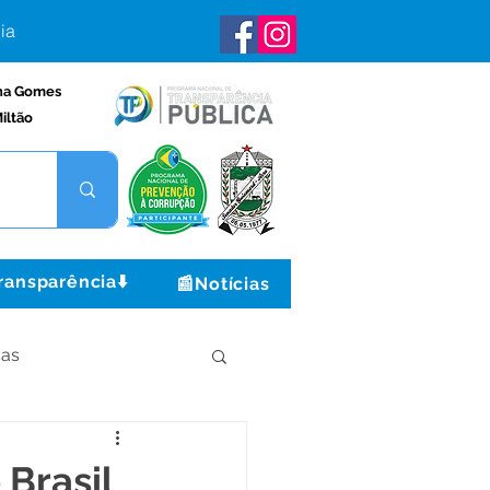
ia
na Gomes
iltão
ransparência⬇️
📰Notícias
ças
Institucional e Governo
 Brasil