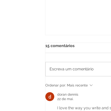
15 comentários
Escreva um comentário
Parabéns, Acre! 64 anos de
Ordenar por:
Mais recente
conquistas e esperança
doran dennis
22 de mai.
I love the way you write and s