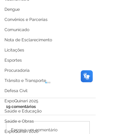
Dengue
Convênios e Parcerias
Comunicado
Nota de Esclarecimento
Licitações
Esportes
Procuradoria
Trânsito e Transporte
Defesa Civil
ExpoQuinari 2025
19 comentários
Saúde e Educação
Saúde e Obras
12 de junho: Feliz Dia
04 de junho: Di
Escreva um comentário
ExpoQuinari 2026