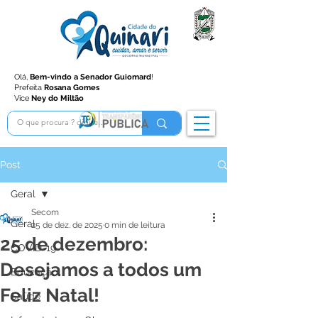
Olá,
Bem-vindo a Senador Guiomard
!
Prefeita
Rosana Gomes
Vice
Ney do Miltão
Post
Geral
Secom
Geral
25 de dez. de 2025
0 min de leitura
25 de dezembro:
COVID-19
Desejamos a todos um
Educação
Feliz Natal!
Saúde