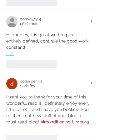
Curtir
Responder
godok57564
06 de mai.
Hi buddies, it is great written piece 
entirely defined, continue the good work 
constantl
slot
Curtir
Responder
doran dennis
12 de fev.
I want you to thank for your time of this 
wonderful read!!! I definately enjoy every 
little bit of it and I have you bookmarked 
to check out new stuff of your blog a 
must read blog! 
Airconditioning Limburg
Curtir
Responder