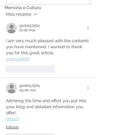
dos Namorados!
Corpus Christi
Memória e Cultura
Mais recente
godok57564
10 de mai.
I am very much pleased with the contents 
you have mentioned. I wanted to thank 
you for this great article.
arenaslot88
Curtir
Responder
godok57564
09 de mai.
Admiring the time and effort you put into 
your blog and detailed information you 
offer!.
tkb247
Editado