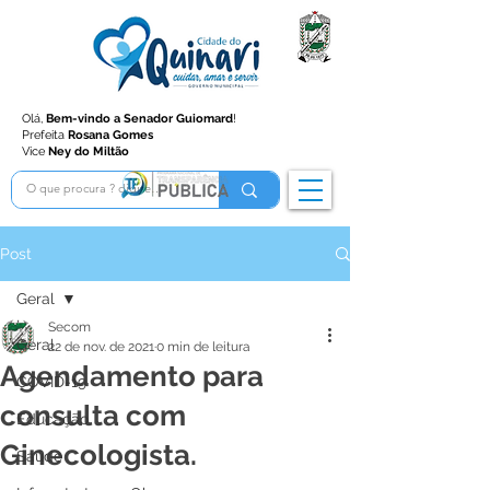
Olá,
Bem-vindo a Senador Guiomard
!
Prefeita
Rosana Gomes
Vice
Ney do Miltão
Post
Geral
Secom
Geral
22 de nov. de 2021
0 min de leitura
Agendamento para
COVID-19
consulta com
Educação
Ginecologista.
Saúde