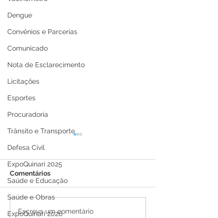
Dengue
Convênios e Parcerias
Comunicado
Nota de Esclarecimento
Licitações
Esportes
Procuradoria
Trânsito e Transporte
Defesa Civil
ExpoQuinari 2025
Comentários
Saúde e Educação
Saúde e Obras
Boletim Covid-19,
Boletim Covid-
Escreva um comentário
ExpoQuinari 2026