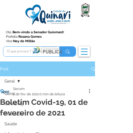
Olá,
Bem-vindo a Senador Guiomard
!
Prefeita
Rosana Gomes
Vice
Ney do Miltão
Post
Geral
Secom
Geral
1 de fev. de 2021
0 min de leitura
Boletim Covid-19, 01 de
COVID-19
fevereiro de 2021
Educação
Saúde