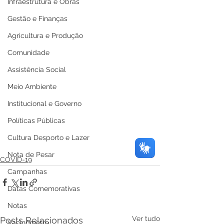
Infraestrutura e Obras
Gestão e Finanças
Agricultura e Produção
Comunidade
Assistência Social
Meio Ambiente
Institucional e Governo
Políticas Públicas
Cultura Desporto e Lazer
Nota de Pesar
COVID-19
Campanhas
Datas Comemorativas
Notas
Ver tudo
Posts Relacionados
Vacinômetro