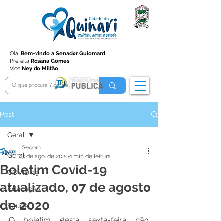
Olá,
Bem-vindo a Senador Guiomard
!
Prefeita
Rosana Gomes
Vice
Ney do Miltão
Post
Geral
Secom
Geral
7 de ago. de 2020
1 min de leitura
Boletim Covid-19
COVID-19
atualizado, 07 de agosto
Educação
de 2020
Saúde
O boletim desta sexta-feira não 