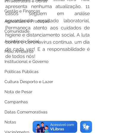
Infraestrutura e Obras
apresenta nenhuma atualização. 11 
Gestão e Finanças
casos seguem em análise 
aguardando resultado laboratorial. 
Agricultura e Produção
Permaneça atento aos cuidados de 
Comunidade
higiene e distanciamento social. A luta 
Assistência Social
contra o coronavírus continua, um dia 
de cada vez! E a responsabilidade é 
Meio Ambiente
de todos nós!
Institucional e Governo
Políticas Públicas
Cultura Desporto e Lazer
Nota de Pesar
Campanhas
Datas Comemorativas
Notas
Vacinômetro