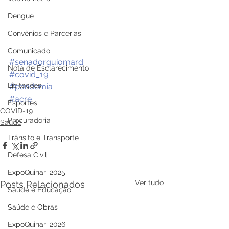
Dengue
Convênios e Parcerias
Comunicado
#senadorguiomard
Nota de Esclarecimento
#covid_19
Licitações
#pandemia
#acre
Esportes
COVID-19
Procuradoria
Saúde
Trânsito e Transporte
Defesa Civil
ExpoQuinari 2025
Ver tudo
Posts Relacionados
Saúde e Educação
Saúde e Obras
ExpoQuinari 2026