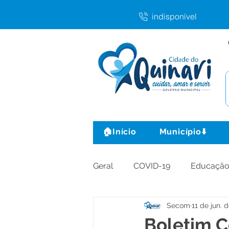
indisponível
🏠Início
Município⬇️
Geral
COVID-19
Educaçã
Secom
11 de jun. 
Agricultura e Produção
C
Boletim C