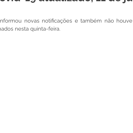
 Desporto e Lazer
Nota de Pesar
Campanhas
 informou novas notificações e também não houve 
ados nesta quinta-feira.
Dengue
Convênios e Parcerias
Comunicado
No
Procuradoria
Trânsito e Transporte
Defesa Civil
 e Obras
ExpoQuinari 2026