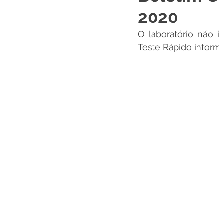
2020
Políticas Públicas
Cultura
O laboratório não
Teste Rápido inform
Notas
Vacinômetro
Licitações
Esportes
Saúde e Educação
Saúde