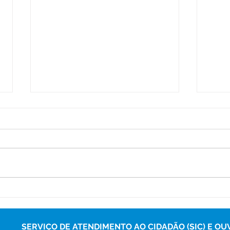
Programa Saúde na Escola
Açõe
leva atendimentos e ações
serv
preventivas à Escola Veiga
com
Cabral
Boa 
SERVIÇO DE ATENDIMENTO AO CIDADÃO (SIC) E OU