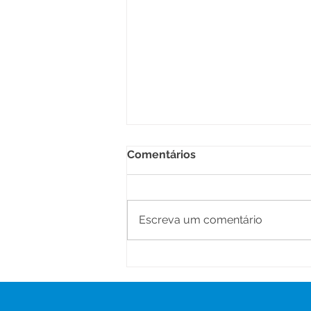
Comentários
Escreva um comentário
Saúde na Zona Rural:
Prefeitura de Senador
Guiomard realiza ação de
atendimentos no Ramal