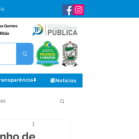
ia
na Gomes
iltão
ransparência⬇️
📰Notícias
ças
Institucional e Governo
unho de