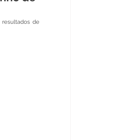
Datas Comemorativas
resultados de 
ta de Esclarecimento
ExpoQuinari 2025