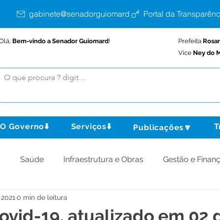
gabinete@senadorguiomard.ac.gov.br
Portal da Transparênc
Olá,
Bem-vindo a Senador Guiomard
!
Prefeita
Rosa
Vice
Ney do M
O Governo⬇️
Serviços⬇️
T
Publicações🔽
o
Saúde
Infraestrutura e Obras
Gestão e Finan
e 2021
0 min de leitura
omunidade
Assistência Social
Meio Ambiente
ovid-19, atualizado em 02 