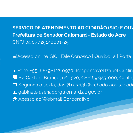
Boletim Covid-19,
Bole
atualizado em 21 de
atua
novembro de 2022
nov
SERVIÇO DE ATENDIMENTO AO CIDADÃO (SIC) E OU
Prefeitura de Senador Guiomard - Estado do Acre
CNPJ 
04.077.251/0001-25
💻Acesso online: 
SIC 
| 
Fale Conosco
 | 
Ouvidoria
|
Portal
📱Fone: +55 (68) 98122-0970 (Responsável Izabel Cristin
🏢 Av. Castelo Branco, nº 1.520, CEP 69.925-000, Cent
📅 Segunda a sexta, das 7h às 13h (Fechado aos sábad
📧 
gabinete@senadorguiomard.ac.gov.br
📨 Acesso ao 
Webmail Corporativo