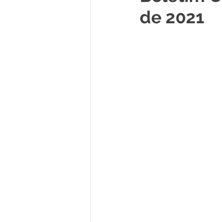
de 2021
Políticas Públicas
Cultura
Notas
Vacinômetro
Licitações
Esportes
Saúde e Educação
Saúde