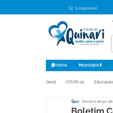
indisponível
🏠Início
Município⬇️
Geral
COVID-19
Educaçã
Secom
2 de jul. d
Agricultura e Produção
C
Boletim C