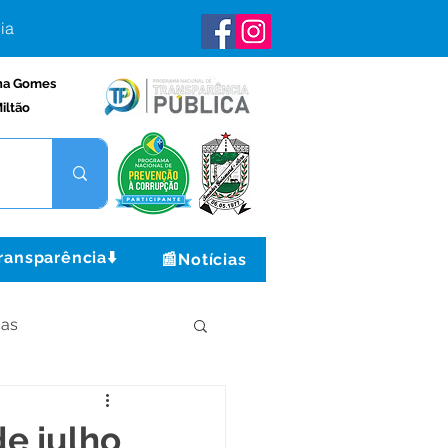
ia
na Gomes
iltão
ransparência⬇️
📰Notícias
ças
Institucional e Governo
de julho