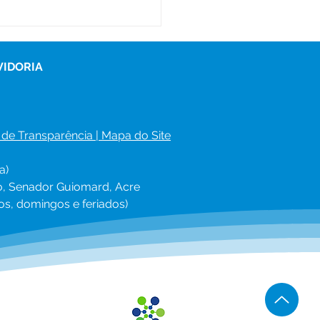
tim Covid-19,
lizado em 18 de
embro de 2022
VIDORIA
 de Transparência
 | 
Mapa do Site
a)
ro, Senador Guiomard, Acre
os, domingos e feriados)