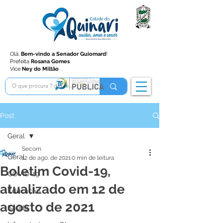
Olá,
Bem-vindo a Senador Guiomard
!
Prefeita
Rosana Gomes
Vice
Ney do Miltão
Post
Geral
Secom
Geral
12 de ago. de 2021
0 min de leitura
Boletim Covid-19,
COVID-19
atualizado em 12 de
Educação
agosto de 2021
Saúde