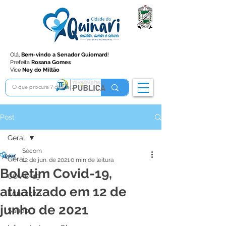
Olá,
Bem-vindo a Senador Guiomard
!
Prefeita
Rosana Gomes
Vice
Ney do Miltão
Post
Geral
Secom
Geral
12 de jun. de 2021
0 min de leitura
Boletim Covid-19,
COVID-19
atualizado em 12 de
Educação
junho de 2021
Saúde