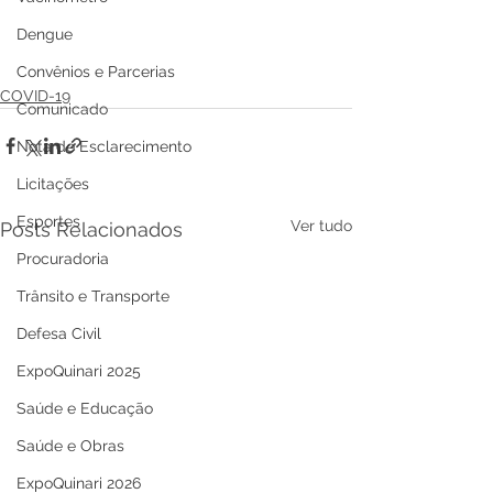
Dengue
Convênios e Parcerias
COVID-19
Comunicado
Nota de Esclarecimento
Licitações
Esportes
Ver tudo
Posts Relacionados
Procuradoria
Trânsito e Transporte
Defesa Civil
ExpoQuinari 2025
Saúde e Educação
Saúde e Obras
ExpoQuinari 2026