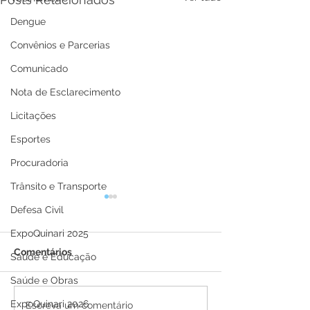
Dengue
Convênios e Parcerias
Comunicado
Nota de Esclarecimento
Licitações
Esportes
Procuradoria
Trânsito e Transporte
Defesa Civil
ExpoQuinari 2025
Comentários
Saúde e Educação
Saúde e Obras
ExpoQuinari 2026
Boletim Covid-19,
Boletim Covid-
Escreva um comentário