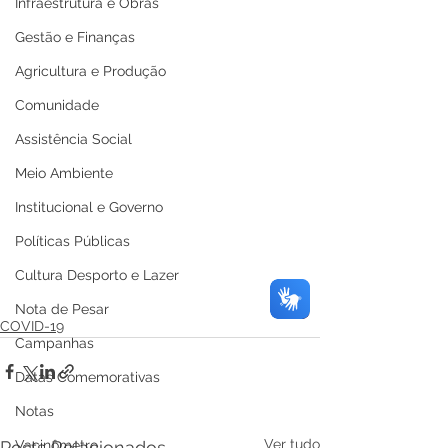
Infraestrutura e Obras
Gestão e Finanças
Agricultura e Produção
Comunidade
Assistência Social
Meio Ambiente
Institucional e Governo
Políticas Públicas
Cultura Desporto e Lazer
Nota de Pesar
COVID-19
Campanhas
Datas Comemorativas
Notas
Ver tudo
Vacinômetro
Posts Relacionados