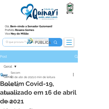
Olá,
Bem-vindo a Senador Guiomard
!
Prefeita
Rosana Gomes
Vice
Ney do Miltão
Post
Geral
Secom
Geral
16 de abr. de 2021
0 min de leitura
Boletim Covid-19,
COVID-19
atualizado em 16 de abril
Educação
de 2021
Saúde