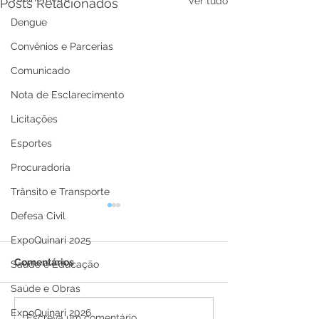
Ver tudo
Posts Relacionados
Dengue
Convênios e Parcerias
Comunicado
Nota de Esclarecimento
Licitações
Esportes
Procuradoria
Trânsito e Transporte
Defesa Civil
ExpoQuinari 2025
Comentários
Saúde e Educação
Saúde e Obras
ExpoQuinari 2026
Escreva um comentário