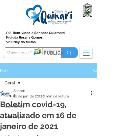
Olá,
Bem-vindo a Senador Guiomard
!
Prefeita
Rosana Gomes
Vice
Ney do Miltão
Post
Geral
Secom
Geral
16 de jan. de 2021
0 min de leitura
Boletim covid-19,
COVID-19
atualizado em 16 de
Educação
janeiro de 2021
Saúde