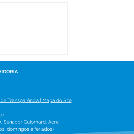
tim Covid-19,
lizado em 18 de
embro de 2022
VIDORIA
 de Transparência
 | 
Mapa do Site
a)
ro, Senador Guiomard, Acre
os, domingos e feriados)