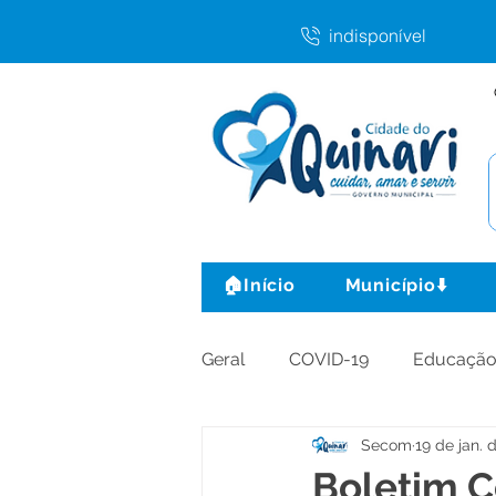
indisponível
🏠Início
Município⬇️
Geral
COVID-19
Educaçã
Secom
19 de jan. 
Agricultura e Produção
C
Boletim C