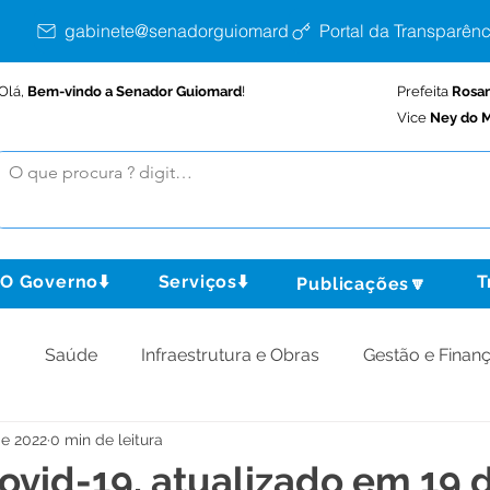
gabinete@senadorguiomard.ac.gov.br
Portal da Transparênc
Olá,
Bem-vindo a Senador Guiomard
!
Prefeita
Rosa
Vice
Ney do M
O Governo⬇️
Serviços⬇️
T
Publicações🔽
o
Saúde
Infraestrutura e Obras
Gestão e Finan
de 2022
0 min de leitura
omunidade
Assistência Social
Meio Ambiente
ovid-19, atualizado em 19 