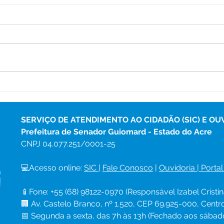
Boletim Covid-19,
Bole
atualizado em 21 de
atua
novembro de 2022
nov
SERVIÇO DE ATENDIMENTO AO CIDADÃO (SIC) E OU
Prefeitura de Senador Guiomard - Estado do Acre
CNPJ 
04.077.251/0001-25
💻Acesso online: 
SIC 
| 
Fale Conosco
 | 
Ouvidoria
|
Portal
📱Fone: +55 (68) 98122-0970 (Responsável Izabel Cristin
🏢 Av. Castelo Branco, nº 1.520, CEP 69.925-000, Cent
📅 Segunda a sexta, das 7h às 13h (Fechado aos sábad