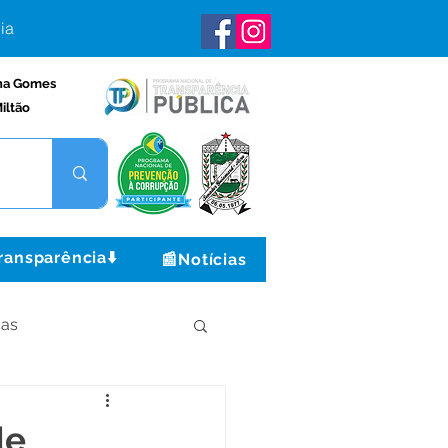
ia
na Gomes
iltão
ransparência⬇️
📰Notícias
ças
Institucional e Governo
de