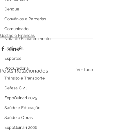
Dengue
Convênios e Parcerias
Comunicado
Gestão e Finanças
Nota de Esclarecimento
Licitações
Esportes
Procuradoria
Ver tudo
Posts Relacionados
Trânsito e Transporte
Defesa Civil
ExpoQuinari 2025
Saúde e Educação
Saúde e Obras
ExpoQuinari 2026