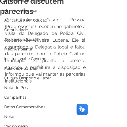
Gilson e discutem
Infraestrutura e Obras
parcerias
Gestão e Finanças
O Prefeito Gilson Pessoa 
Agricultura e Produção
(Progressistas) recebeu no gabinete a 
Comunidade
visita do Delegado de Polícia Civil 
Assistência Social
Roberto de Oliveira Lucena. Ele tá 
assumindo a Delegacia local e falou 
Meio Ambiente
das parcerias com a Polícia Civil no 
Institucional e Governo
município. De pronto o prefeito 
colocou a prefeitura à disposição e 
Políticas Públicas
informou que vai manter as parcerias 
Cultura Desporto e Lazer
institucionais.
Nota de Pesar
Campanhas
Datas Comemorativas
Notas
Vacinômetro