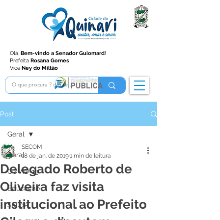
Olá,
Bem-vindo a Senador Guiomard
!
Prefeita
Rosana Gomes
Vice
Ney do Miltão
Post
Geral
SECOM
Geral
18 de jan. de 2019
1 min de leitura
Delegado Roberto de
COVID-19
Oliveira faz visita
Educação
institucional ao Prefeito
Saúde