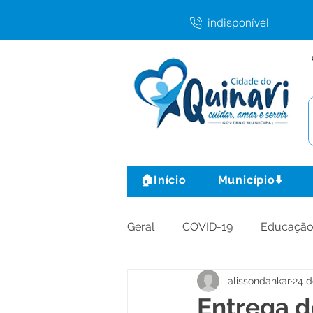
indisponível
🏠Início
Município⬇️
Geral
COVID-19
Educaçã
alissondankar
24 d
Agricultura e Produção
C
Entrega d