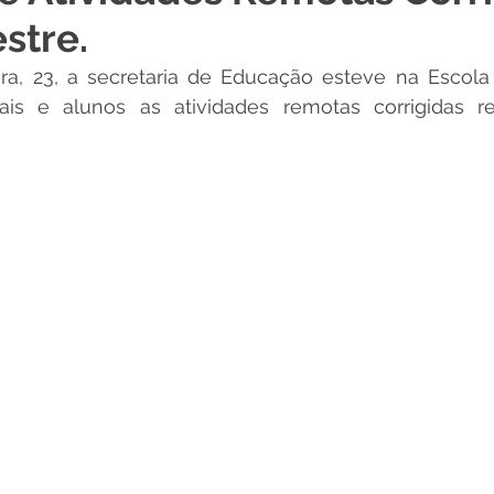
stre.
 Desporto e Lazer
Nota de Pesar
Campanhas
ira, 23, a secretaria de Educação esteve na Escola 
is e alunos as atividades remotas corrigidas re
Dengue
Convênios e Parcerias
Comunicado
No
Procuradoria
Trânsito e Transporte
Defesa Civil
 e Obras
ExpoQuinari 2026