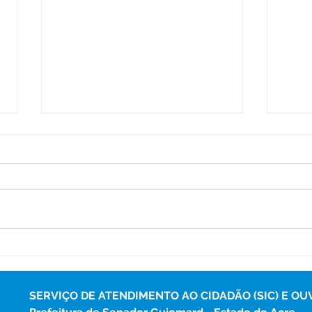
Programa Saúde na Escola
Proj
leva atendimentos e ações
entr
preventivas à Escola Veiga
rede
Cabral
SERVIÇO DE ATENDIMENTO AO CIDADÃO (SIC) E OU