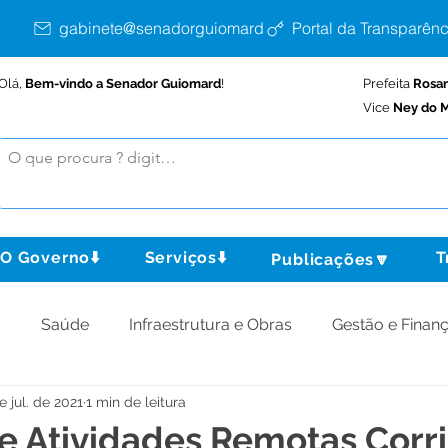
gabinete@senadorguiomard.ac.gov.br
Portal da Transparênc
Olá,
Bem-vindo a Senador Guiomard
!
Prefeita
Rosa
Vice
Ney do M
O Governo⬇️
Serviços⬇️
T
Publicações🔽
o
Saúde
Infraestrutura e Obras
Gestão e Finan
e jul. de 2021
1 min de leitura
omunidade
Assistência Social
Meio Ambiente
e Atividades Remotas Corr