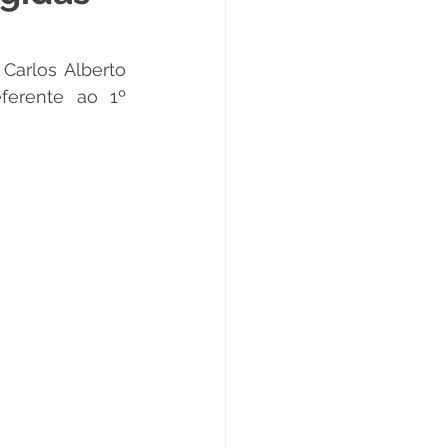
Datas Comemorativas
Carlos Alberto 
ferente ao 1º 
ta de Esclarecimento
ExpoQuinari 2025