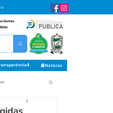
ia
na Gomes
iltão
ransparência⬇️
📰Notícias
ças
Institucional e Governo
igidas