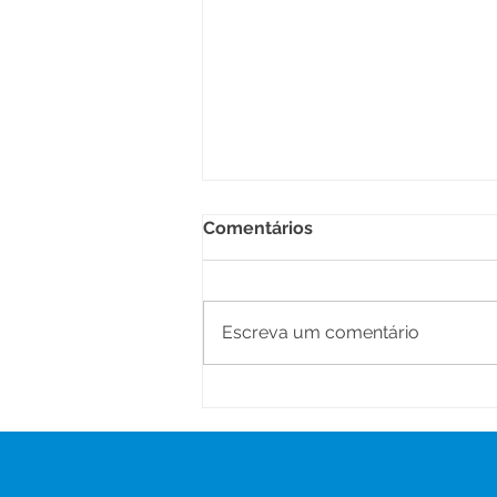
Comentários
Escreva um comentário
Prefeitura de Senador
Guiomard realiza II Jornada
Pedagógica para equipes
gestoras