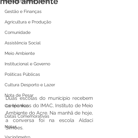
meio ambiente
Infraestrutura e Obras
Gestão e Finanças
Agricultura e Produção
Comunidade
Assistência Social
Meio Ambiente
Institucional e Governo
Políticas Públicas
Cultura Desporto e Lazer
Nota de Pesar
Duas escolas do município recebem 
os técnicos do IMAC, Instituto de Meio 
Campanhas
Ambiente do Acre. Na manhã de hoje, 
Datas Comemorativas
a conversa foi na escola Aldaci 
Notas
Simões.
Vacinômetro