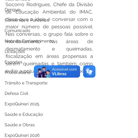
Socorro Rodrigues, Chefe da Divisão 
Dengue
de Educação Ambiental do IMAC, 
disse que a ideia é conversar com o 
Convênios e Parcerias
maior número de pessoas possível. 
Comunicado
Nas conversas, o grupo fala sobre o 
Nota de Esclarecimento
monitoramento nas áreas de 
desmatamento e queimadas, 
Licitações
fiscalização em áreas propensas a 
Esportes
serem queimadas e também como 
evitar a poluição em rios e igarapés. 
Procuradoria
Trânsito e Transporte
Defesa Civil
ExpoQuinari 2025
Saúde e Educação
Saúde e Obras
ExpoQuinari 2026