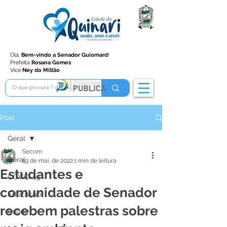
Olá,
Bem-vindo a Senador Guiomard
!
Prefeita
Rosana Gomes
Vice
Ney do Miltão
Post
Geral
Secom
Geral
19 de mai. de 2022
1 min de leitura
Estudantes e
COVID-19
comunidade de Senador
Educação
recebem palestras sobre
Saúde