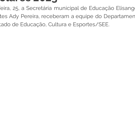
eira, 25, a Secretária municipal de Educação Elisange
 Desporto e Lazer
Nota de Pesar
Campanhas
rtes Ady Pereira, receberam a equipe do Departamen
stado de Educação, Cultura e Esportes/SEE. 
Dengue
Convênios e Parcerias
Comunicado
No
Procuradoria
Trânsito e Transporte
Defesa Civil
 e Obras
ExpoQuinari 2026