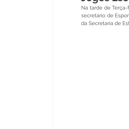
Na tarde de Terça-f
Políticas Públicas
Cultura
secretário de Espo
da Secretaria de E
Notas
Vacinômetro
Licitações
Esportes
Saúde e Educação
Saúde