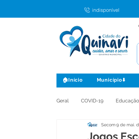
indisponível
🏠Início
Município⬇️
Geral
COVID-19
Educaçã
Secom
9 de mai. 
Agricultura e Produção
C
Jogos Esc