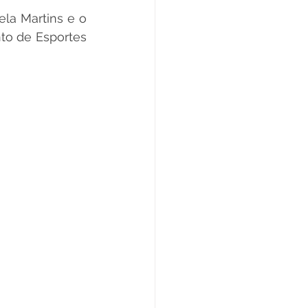
la Martins e o 
Datas Comemorativas
to de Esportes 
ta de Esclarecimento
ExpoQuinari 2025