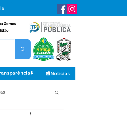
ia
na Gomes
iltão
ransparência⬇️
📰Notícias
ças
Institucional e Governo