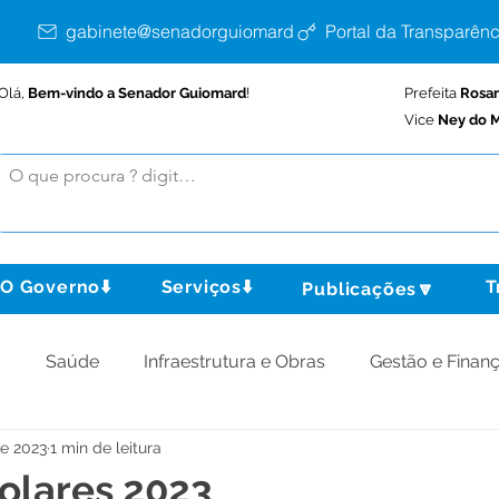
gabinete@senadorguiomard.ac.gov.br
Portal da Transparênc
Olá,
Bem-vindo a Senador Guiomard
!
Prefeita
Rosa
Vice
Ney do M
O Governo⬇️
Serviços⬇️
T
Publicações🔽
o
Saúde
Infraestrutura e Obras
Gestão e Finan
de 2023
1 min de leitura
omunidade
Assistência Social
Meio Ambiente
olares 2023