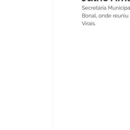
Secretária Munici
Políticas Públicas
Cultura
Bonal, onde reuniu
Virais.
Notas
Vacinômetro
Licitações
Esportes
Saúde e Educação
Saúde