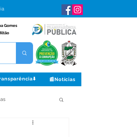
ia
na Gomes
iltão
ransparência⬇️
📰Notícias
ças
Institucional e Governo