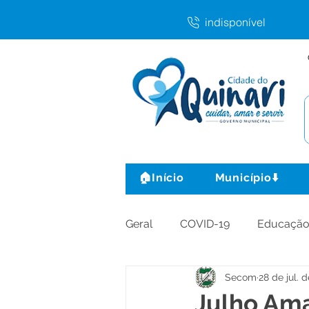
indisponível
🏠Início
Município⬇️
Geral
COVID-19
Educaçã
Secom
28 de jul. 
Agricultura e Produção
C
Julho Am