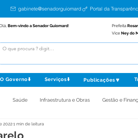
gabinete@senadorguiomard.ac.gov.br
Portal da Transparênc
Olá,
Bem-vindo a Senador Guiomard
!
Prefeita
Rosa
Vice
Ney do M
O Governo⬇️
Serviços⬇️
T
Publicações🔽
o
Saúde
Infraestrutura e Obras
Gestão e Finan
de 2022
1 min de leitura
omunidade
Assistência Social
Meio Ambiente
arelo