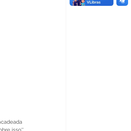
ncadeada 
re isso'', 