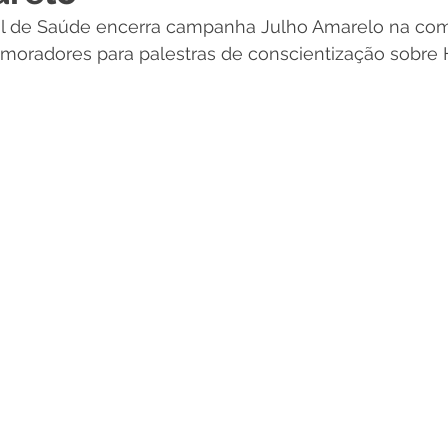
pal de Saúde encerra campanha Julho Amarelo na co
 Desporto e Lazer
Nota de Pesar
Campanhas
 moradores para palestras de conscientização sobre 
Dengue
Convênios e Parcerias
Comunicado
No
Procuradoria
Trânsito e Transporte
Defesa Civil
 e Obras
ExpoQuinari 2026