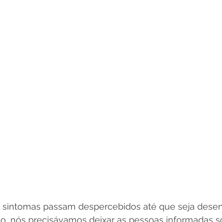
s sintomas passam despercebidos até que seja dese
, nós precisávamos deixar as pessoas informadas sob