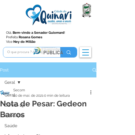
Olá,
Bem-vindo a Senador Guiomard
!
Prefeita
Rosana Gomes
Vice
Ney do Miltão
Post
Geral
Secom
Geral
20 de mai. de 2021
0 min de leitura
Nota de Pesar: Gedeon
COVID-19
Barros
Educação
Saúde