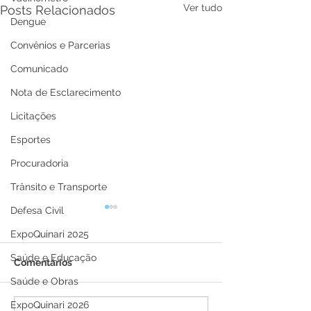
Ver tudo
Posts Relacionados
Dengue
Convênios e Parcerias
Comunicado
Nota de Esclarecimento
Licitações
Esportes
Procuradoria
Trânsito e Transporte
Defesa Civil
ExpoQuinari 2025
Saúde e Educação
Comentários
Nota de pesar
Saúde e Obras
ExpoQuinari 2026