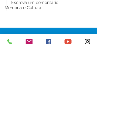
Nota de pesar: João
Escreva um comentário
Memória e Cultura
Rodrigues Bezerra
SERVIÇO DE ATENDIMENTO AO 
CIDADÃO (SIC) E OUVIDORIA
Prefeitura de Senador Guiomard - 
Estado do Acre
CNPJ 
04.077.251/0001-25
💻Acesso online: 
SIC 
| 
Fale Conosco
 | 
Ouvidoria
|
Portal de Transparência
 | 
Mapa do Site