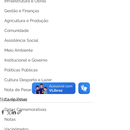
Infraestrutura e Obras
Gestão e Finanças
Agricultura e Produção
Comunidade
Assistência Social
Meio Ambiente
Institucional e Governo
Políticas Públicas
Cultura Desporto e Lazer
Nota de Pesar
Nota de Pesar
Campanhas
Datas Comemorativas
Notas
Vacinômetro