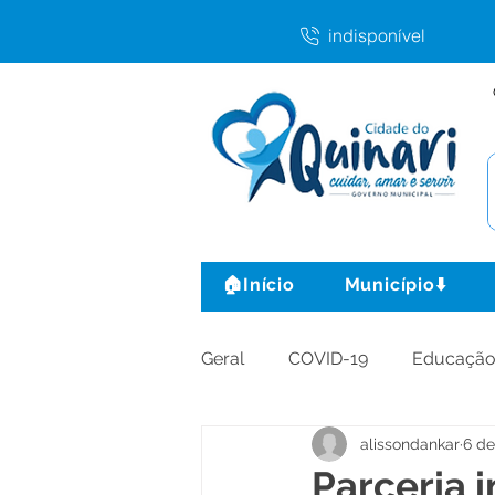
indisponível
🏠Início
Município⬇️
Geral
COVID-19
Educaçã
alissondankar
6 de
Agricultura e Produção
C
Parceria 