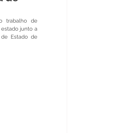
Datas Comemorativas
 trabalho de 
stado junto a 
ta de Esclarecimento
 de Estado de 
ExpoQuinari 2025