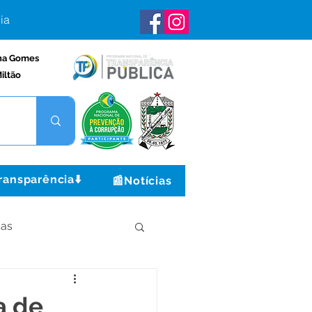
ia
na Gomes
iltão
ransparência⬇️
📰Notícias
ças
Institucional e Governo
a de