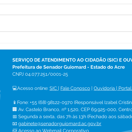
Prefeitura de Senador
Pref
Guiomard Avança com
tare
Operação Tapa-Buracos e
bene
Garante Mais Mobilidade
Sen
SERVIÇO DE ATENDIMENTO AO CIDADÃO (SIC) E OU
na Cidade
Prefeitura de Senador Guiomard - Estado do Acre
CNPJ 
04.077.251/0001-25
💻Acesso online: 
SIC 
| 
Fale Conosco
 | 
Ouvidoria
|
Portal
📱Fone: +55 (68) 98122-0970 (Responsável Izabel Cristin
🏢 Av. Castelo Branco, nº 1.520, CEP 69.925-000, Cent
📅 Segunda a sexta, das 7h às 13h (Fechado aos sábad
📧 
gabinete@senadorguiomard.ac.gov.br
📨 Acesso ao 
Webmail Corporativo