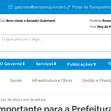
gabinete@senadorguiomard.ac.gov.br
Portal da Transparênc
Olá,
Bem-vindo a Senador Guiomard
!
Prefeita
Rosa
Vice
Ney do M
O Governo⬇️
Serviços⬇️
T
Publicações🔽
o
Saúde
Infraestrutura e Obras
Gestão e Finan
 jun. de 2021
1 min de leitura
omunidade
Assistência Social
Meio Ambiente
importante para a Prefeitur