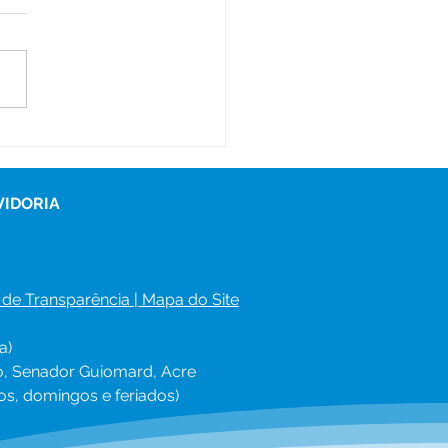
eitura mantém força-
fa de limpeza e
ficia bairros de
ador Guiomard
VIDORIA
 de Transparência
 | 
Mapa do Site
a)
ro, Senador Guiomard, Acre
os, domingos e feriados)