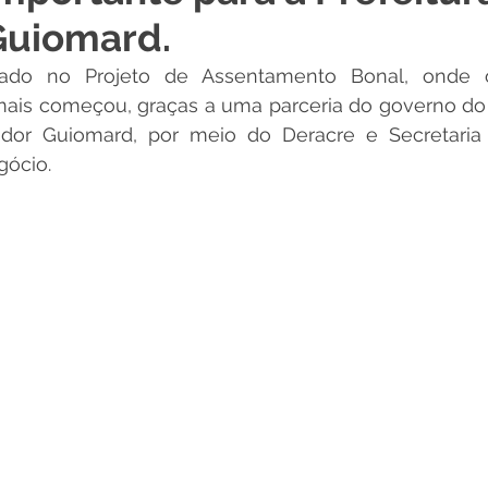
Guiomard.
 Desporto e Lazer
Nota de Pesar
Campanhas
do no Projeto de Assentamento Bonal, onde o
ais começou, graças a uma parceria do governo do e
Dengue
Convênios e Parcerias
Comunicado
No
ador Guiomard, por meio do Deracre e Secretaria
gócio.
Procuradoria
Trânsito e Transporte
Defesa Civil
 e Obras
ExpoQuinari 2026