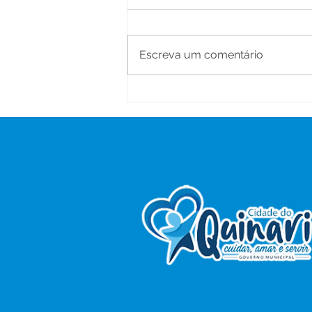
Escreva um comentário
Prefeitura inicia Operação
Tapa-Buracos e reforça
investimentos na
infraestrutura urbana