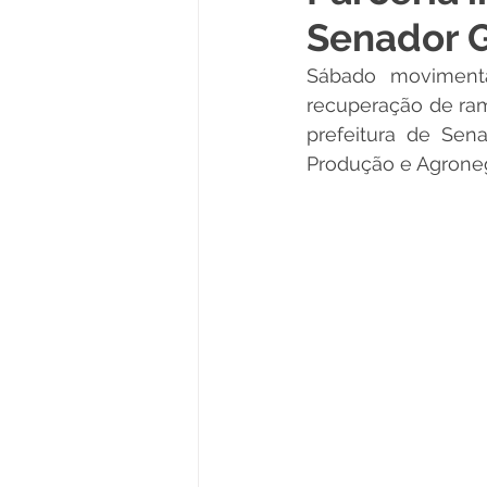
Senador 
Políticas Públicas
Cultura
Sábado movimenta
recuperação de ram
Notas
Vacinômetro
prefeitura de Sen
Produção e Agrone
Licitações
Esportes
Saúde e Educação
Saúde