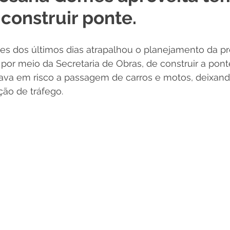
construir ponte.
 Desporto e Lazer
Nota de Pesar
Campanhas
es dos últimos dias atrapalhou o planejamento da pre
Dengue
Convênios e Parcerias
Comunicado
No
or meio da Secretaria de Obras, de construir a pont
ava em risco a passagem de carros e motos, deixand
ão de tráfego.
Procuradoria
Trânsito e Transporte
Defesa Civil
 e Obras
ExpoQuinari 2026