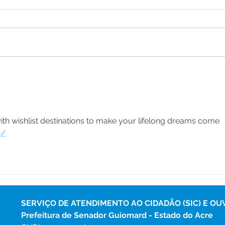
Prefeitura de Senador
Pref
Guiomard Avança com
tare
Operação Tapa-Buracos e
bene
Garante Mais Mobilidade
Sen
na Cidade
ith wishlist destinations to make your lifelong dreams come 
b/
SERVIÇO DE ATENDIMENTO AO CIDADÃO (SIC) E OU
Prefeitura de Senador Guiomard - Estado do Acre