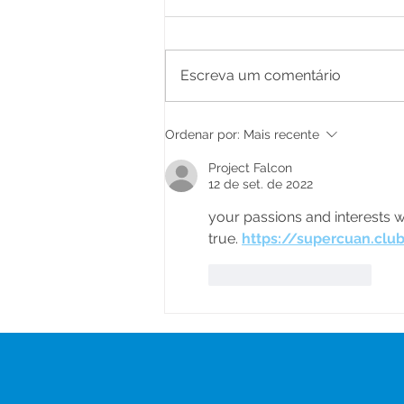
Escreva um comentário
Prefeitura inicia Operação
Ordenar por:
Mais recente
Tapa-Buracos e reforça
investimentos na
Project Falcon
infraestrutura urbana
12 de set. de 2022
your passions and interests w
true. 
https://supercuan.clu
Curtir
Responder