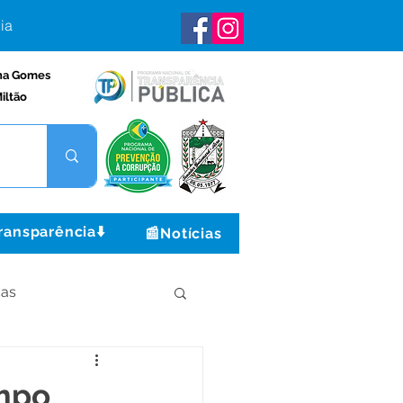
ia
na Gomes
iltão
ransparência⬇️
📰Notícias
ças
Institucional e Governo
empo