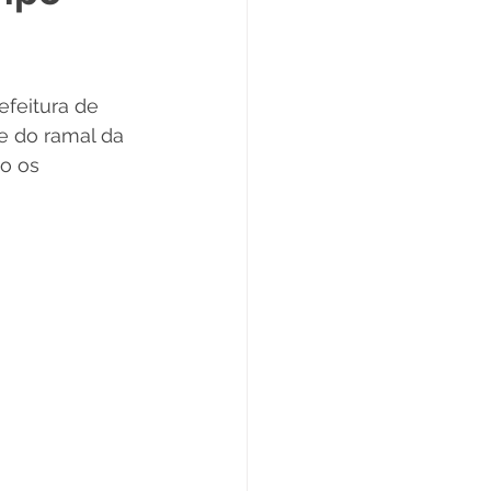
Datas Comemorativas
feitura de 
ta de Esclarecimento
e do ramal da 
o os 
ExpoQuinari 2025