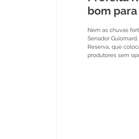
bom para 
Políticas Públicas
Cultura
Nem as chuvas fort
Notas
Vacinômetro
Senador Guiomard, p
Reserva, que coloc
produtores sem opç
Licitações
Esportes
Saúde e Educação
Saúde