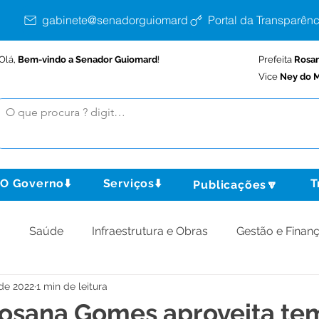
gabinete@senadorguiomard.ac.gov.br
Portal da Transparênc
Olá,
Bem-vindo a Senador Guiomard
!
Prefeita
Rosa
Vice
Ney do M
O Governo⬇️
Serviços⬇️
T
Publicações🔽
o
Saúde
Infraestrutura e Obras
Gestão e Finan
 de 2022
1 min de leitura
omunidade
Assistência Social
Meio Ambiente
Rosana Gomes aproveita t