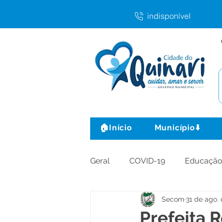
indisponível
🏠Início
Município⬇️
Geral
COVID-19
Educaçã
Secom
31 de ago.
Agricultura e Produção
C
Prefeita 