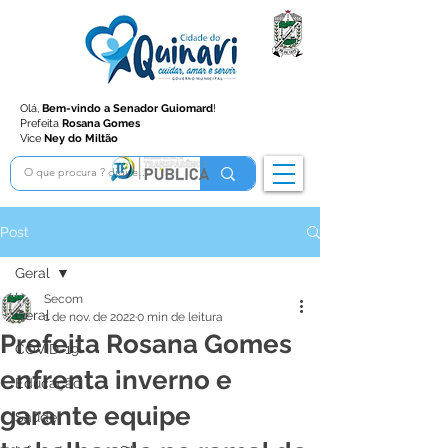
Olá,
Bem-vindo a Senador Guiomard
!
Prefeita
Rosana Gomes
Vice
Ney do Miltão
Post
Geral
Secom
Geral
1 de nov. de 2022
0 min de leitura
Prefeita Rosana Gomes
COVID-19
enfrenta inverno e
Educação
garante equipe
Saúde