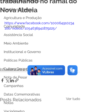
trabalhando no ramal do
Infraestrutura e Obras
Nova Aldeia
Gestão e Finanças
Agricultura e Produção
https://www.facebook.com/100064910234
Comunidade
166/videos/1054636941879225/
Assistência Social
Meio Ambiente
Institucional e Governo
Políticas Públicas
Cultura Desporto e Lazer
Infraestrutura e Obras
Nota de Pesar
Campanhas
Datas Comemorativas
Ver tudo
Posts Relacionados
Notas
Vacinômetro