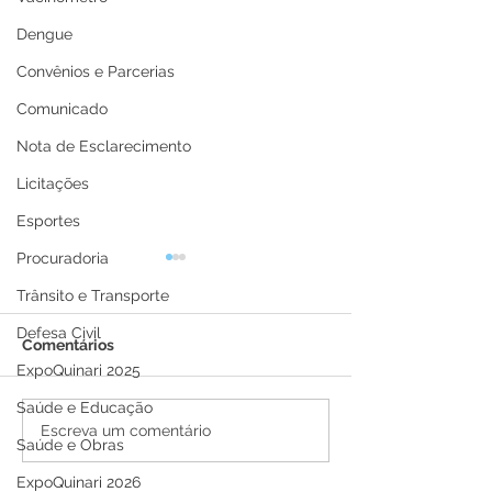
Dengue
Convênios e Parcerias
Comunicado
Nota de Esclarecimento
Licitações
Esportes
Procuradoria
Trânsito e Transporte
Defesa Civil
Comentários
ExpoQuinari 2025
Saúde e Educação
Prefeitura de Senador
Prefeitura ma
Escreva um comentário
Saúde e Obras
Guiomard Avança com
força-tarefa de
Operação Tapa-Buracos
e beneficia bai
ExpoQuinari 2026