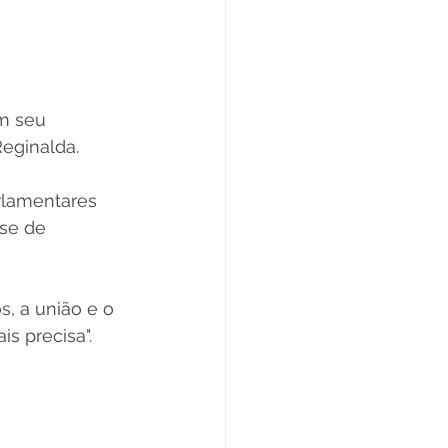
m seu 
eginalda. 
rlamentares 
se de 
, a união e o 
s precisa". 