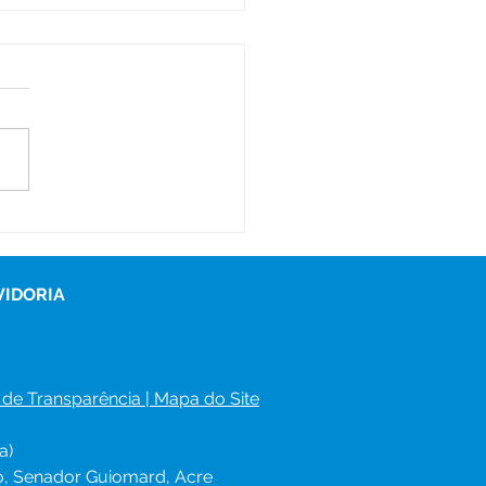
eiro Desfile
entável Ecofashion
e adolescentes do
 na Escola Carlos
VIDORIA
rto
 de Transparência
 | 
Mapa do Site
a)
ro, Senador Guiomard, Acre