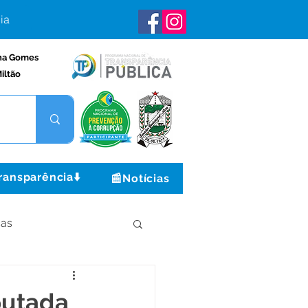
ia
na Gomes
iltão
ransparência⬇️
📰Notícias
ças
Institucional e Governo
putada