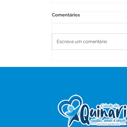
Comentários
Escreva um comentário
Prefeitura fortalece
parceria entre Educação e
Cultura para ampliar ações
nas escolas municipais