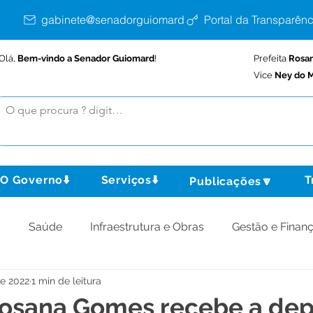
gabinete@senadorguiomard.ac.gov.br
Portal da Transparênc
Olá,
Bem-vindo a Senador Guiomard
!
Prefeita
Rosa
Vice
Ney do M
O Governo⬇️
Serviços⬇️
T
Publicações🔽
o
Saúde
Infraestrutura e Obras
Gestão e Finan
de 2022
1 min de leitura
omunidade
Assistência Social
Meio Ambiente
Rosana Gomes recebe a de