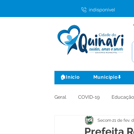
indisponível
🏠Início
Município⬇️
Geral
COVID-19
Educaçã
Secom
21 de fev. 
Agricultura e Produção
C
Prefeita 