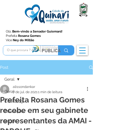
Olá,
Bem-vindo a Senador Guiomard
!
Prefeita
Rosana Gomes
Vice
Ney do Miltão
Post
Geral
alissondankar
Geral
7 de jul. de 2021
1 min de leitura
Prefeita Rosana Gomes
COVID-19
recebe em seu gabinete
Educação
representantes da AMAI -
Saúde