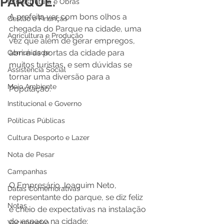
PARQUE.
Infraestrutura e Obras
A prefeita ver com bons olhos a 
Gestão e Finanças
chegada do Parque na cidade, uma 
Agricultura e Produção
vez que além de gerar empregos, 
abrirá as portas da cidade para 
Comunidade
muitos turistas, e sem dúvidas se 
Assistência Social
tornar uma diversão para a 
Meio Ambiente
População. 
Institucional e Governo
Políticas Públicas
Cultura Desporto e Lazer
Nota de Pesar
Campanhas
O Empresário Joaquim Neto, 
Datas Comemorativas
representante do parque, se diz feliz 
Notas
e cheio de expectativas na instalação 
do espaço na cidade:
Vacinômetro