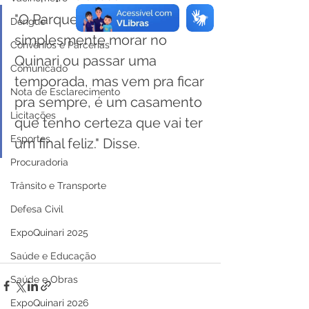
"O Parque não vem 
Dengue
simplesmente morar no 
Convênios e Parcerias
Quinari ou passar uma 
Comunicado
temporada, mas vem pra ficar 
Nota de Esclarecimento
pra sempre, é um casamento 
Licitações
que tenho certeza que vai ter 
Esportes
um final feliz." Disse.
Procuradoria
Trânsito e Transporte
Defesa Civil
ExpoQuinari 2025
Saúde e Educação
Saúde e Obras
ExpoQuinari 2026