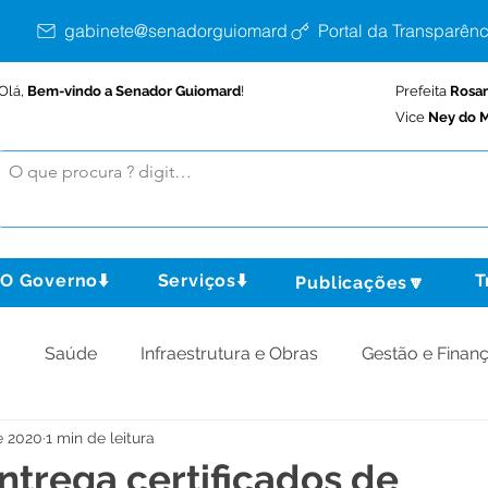
gabinete@senadorguiomard.ac.gov.br
Portal da Transparênc
Olá,
Bem-vindo a Senador Guiomard
!
Prefeita
Rosa
Vice
Ney do M
O Governo⬇️
Serviços⬇️
T
Publicações🔽
o
Saúde
Infraestrutura e Obras
Gestão e Finan
e 2020
1 min de leitura
omunidade
Assistência Social
Meio Ambiente
entrega certificados de