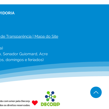
 atendimentos e ações
entivas à Escola Veiga
al
VIDORIA
 de Transparência
 | 
Mapa do Site
a)
ro, Senador Guiomard, Acre
os, domingos e feriados)
ída com amor pela Decorp.
os os direitos reservados.