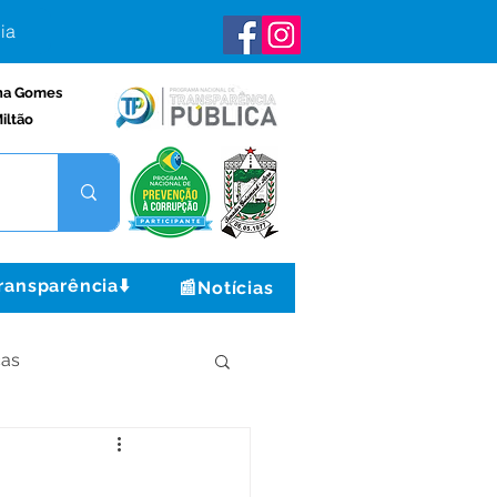
ia
na Gomes
iltão
ransparência⬇️
📰Notícias
ças
Institucional e Governo