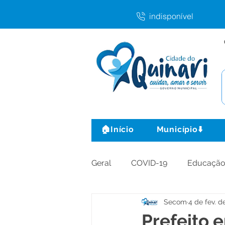
indisponível
🏠Início
Município⬇️
Geral
COVID-19
Educaçã
Secom
4 de fev. d
Agricultura e Produção
C
Prefeito 