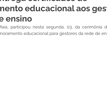
ento educacional aos ges
 Desporto e Lazer
Nota de Pesar
Campanhas
e ensino
aia, participou nesta segunda, 03, da cerimônia d
Dengue
Convênios e Parcerias
Comunicado
No
rimoramento educacional para gestores da rede de en
Procuradoria
Trânsito e Transporte
Defesa Civil
 e Obras
ExpoQuinari 2026