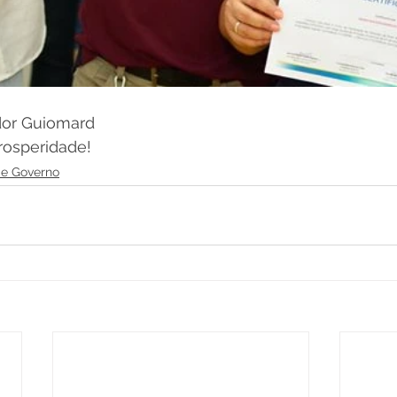
dor Guiomard
rosperidade!
l e Governo