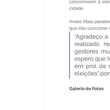
concorrerem a elei
cidade.
André Maia paraben
que irão concorrer a
“Agradeço a 
realizado n
gestores mun
espero que 
em prol da 
eleições” pon
Galeria de Fotos