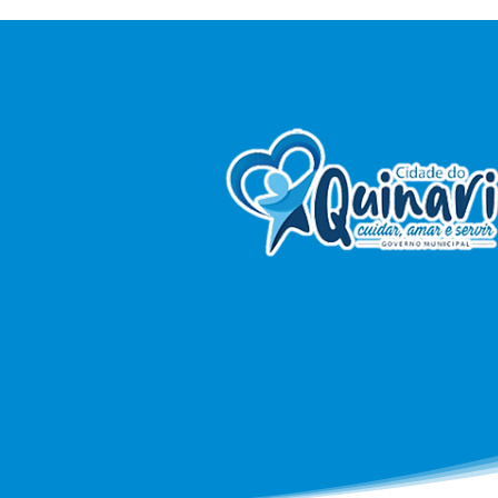
Guiomard realiza II Jornada
Pedagógica para equipes
gestoras