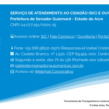
Senador Guiomard
leva
recebem treinamento do
prev
Tribunal de Contas para
Cabr
SERVIÇO DE ATENDIMENTO AO CIDADÃO (SIC) E OU
melhorar gestão pública
Prefeitura de Senador Guiomard - Estado do Acre
CNPJ 
04.077.251/0001-25
💻Acesso online: 
SIC 
| 
Fale Conosco
 | 
Ouvidoria
|
Portal
📱Fone: +55 (68) 98122-0970 (Responsável Izabel Cristin
🏢 Av. Castelo Branco, nº 1.520, CEP 69.925-000, Cent
📅 Segunda a sexta, das 7h às 13h (Fechado aos sábad
📧 
gabinete@senadorguiomard.ac.gov.br
📨 Acesso ao 
Webmail Corporativo
Ferramenta de Transparência constru
© 2009-2024. Tod