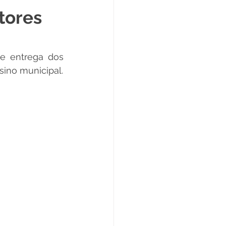
tores
Datas Comemorativas
e entrega dos 
ta de Esclarecimento
sino municipal.
ExpoQuinari 2025