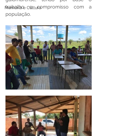
trabalho e compromisso com a 
Memória e Cultura
população.