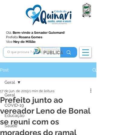
Olá,
Bem-vindo a Senador Guiomard
!
Prefeita
Rosana Gomes
Vice
Ney do Miltão
Post
Geral
17 de jun. de 2019
1 min de leitura
Geral
Prefeito junto ao
COVID-19
vereador Leno de Bonal
Educação
se reuni com os
Saúde
moradores do ramal