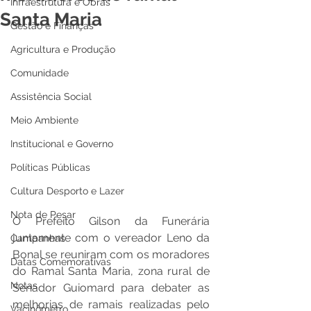
Infraestrutura e Obras
Santa Maria
Gestão e Finanças
Agricultura e Produção
Comunidade
Assistência Social
Meio Ambiente
Institucional e Governo
Políticas Públicas
Cultura Desporto e Lazer
Nota de Pesar
O Prefeito Gilson da Funerária 
juntamente com o vereador Leno da 
Campanhas
Bonal se reuniram com os moradores 
Datas Comemorativas
do Ramal Santa Maria, zona rural de 
Notas
Senador Guiomard para debater as 
melhorias de ramais realizadas pelo 
Vacinômetro