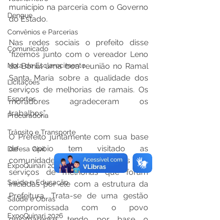
município na parceria com o Governo 
Dengue
do Estado. 
Convênios e Parcerias
Nas redes sociais o prefeito disse 
Comunicado
“fizemos junto com o vereador Leno 
Nota de Esclarecimento
da Bonal uma boa reunião no Ramal 
Santa Maria sobre a qualidade dos 
Licitações
serviços de melhorias de ramais. Os 
Esportes
moradores agradeceram os 
trabalhos”. 
Procuradoria
Trânsito e Transporte
O Prefeito juntamente com sua base 
de apoio tem visitado as 
Defesa Civil
comunidades antes e após os 
ExpoQuinari 2025
serviços de melhorias que foram 
Saúde e Educação
iniciadas por ele com a estrutura da 
Prefeitura. Trata-se de uma gestão 
Saúde e Obras
compromissada com o povo 
ExpoQuinari 2026
guiomarense, tendo por base o 