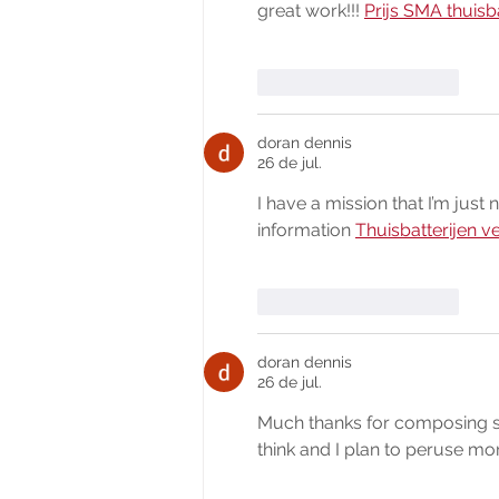
great work!!! 
Prijs SMA thuisba
Curtir
Responder
doran dennis
26 de jul.
I have a mission that I’m just
information 
Thuisbatterijen ve
Curtir
Responder
doran dennis
26 de jul.
Much thanks for composing suc
think and I plan to peruse mo