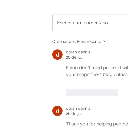
Escreva um comentário
Procuradoria-Geral do
Ordenar por:
Mais recente
Município garante recursos
para Senador Guiomard
doran dennis
26 de jul.
If you don"t mind proceed wit
your magnificent blog entries
Curtir
Responder
doran dennis
26 de jul.
Thank you for helping people 