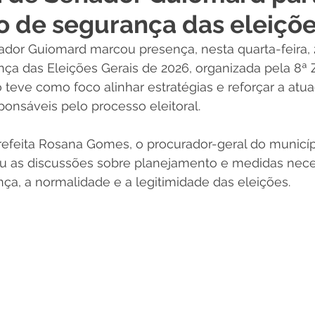
o de segurança das eleiçõ
 Desporto e Lazer
Nota de Pesar
Campanhas
ador Guiomard marcou presença, nesta quarta-feira, 
a das Eleições Gerais de 2026, organizada pela 8ª Z
Dengue
Convênios e Parcerias
Comunicado
No
 teve como foco alinhar estratégias e reforçar a atu
sponsáveis pelo processo eleitoral.
Procuradoria
Trânsito e Transporte
Defesa Civil
feita Rosana Gomes, o procurador-geral do município
 as discussões sobre planejamento e medidas neces
ça, a normalidade e a legitimidade das eleições.
 e Obras
ExpoQuinari 2026