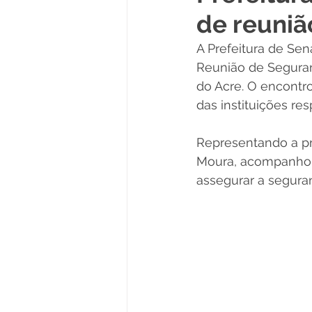
de reuniã
Políticas Públicas
Cultura
A Prefeitura de Sen
Reunião de Seguranç
Notas
Vacinômetro
do Acre. O encontro
das instituições re
Licitações
Esportes
Representando a pre
Moura, acompanhou
assegurar a seguran
Saúde e Educação
Saúde