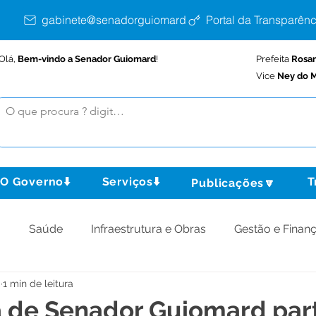
gabinete@senadorguiomard.ac.gov.br
Portal da Transparênc
Olá,
Bem-vindo a Senador Guiomard
!
Prefeita
Rosa
Vice
Ney do M
O Governo⬇️
Serviços⬇️
T
Publicações🔽
o
Saúde
Infraestrutura e Obras
Gestão e Finan
.
1 min de leitura
omunidade
Assistência Social
Meio Ambiente
a de Senador Guiomard part