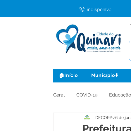
indisponível
🏠Início
Município⬇️
Geral
COVID-19
Educaçã
DECORP
26 de jun
Agricultura e Produção
C
Prefeitur