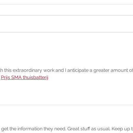
Procuradoria de Senador
Guiomard obtém liminar
contra ato da União que
impedia Convênio para
pavimentação em Tijolos
h this extraordinary work and I anticipate a greater amount of
 
Prijs SMA thuisbatterij
get the information they need. Great stuff as usual. Keep up t