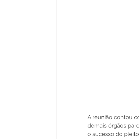
A reunião contou co
demais órgãos parce
o sucesso do pleito