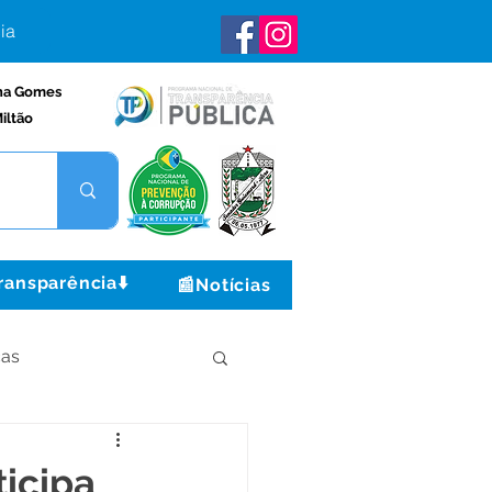
ia
na Gomes
iltão
ransparência⬇️
📰Notícias
ças
Institucional e Governo
icipa