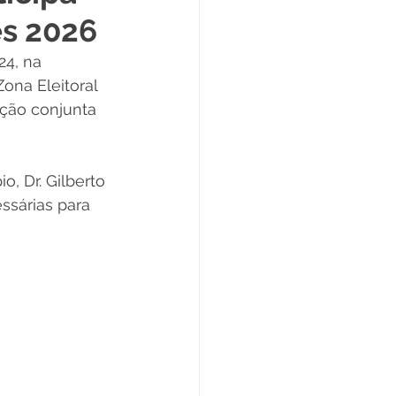
es 2026
Datas Comemorativas
24, na 
ona Eleitoral 
ta de Esclarecimento
ação conjunta 
ExpoQuinari 2025
, Dr. Gilberto 
sárias para 