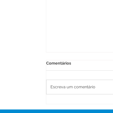
Comentários
Escreva um comentário
Prefeitura inicia Operação
Tapa-Buracos e reforça
investimentos na