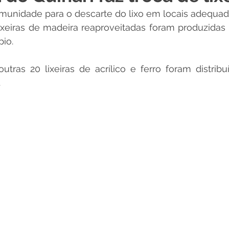
munidade para o descarte do lixo em locais adequad
 Desporto e Lazer
Nota de Pesar
Campanhas
xeiras de madeira reaproveitadas foram produzidas p
io. 
Dengue
Convênios e Parcerias
Comunicado
No
utras 20 lixeiras de acrílico e ferro foram distribu
.
Procuradoria
Trânsito e Transporte
Defesa Civil
 e Obras
ExpoQuinari 2026