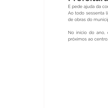
E pede ajuda da co
Políticas Públicas
Cultura
Ao todo sessenta li
de obras do municíp
Notas
Vacinômetro
No início do ano, o
próximos ao centro
Licitações
Esportes
Saúde e Educação
Saúde