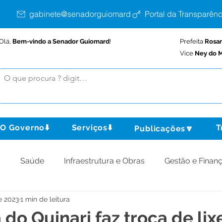
gabinete@senadorguiomard.ac.gov.br
Portal da Transparênc
Olá,
Bem-vindo a Senador Guiomard
!
Prefeita
Rosa
Vice
Ney do M
O Governo⬇️
Serviços⬇️
T
Publicações🔽
o
Saúde
Infraestrutura e Obras
Gestão e Finan
e 2023
1 min de leitura
omunidade
Assistência Social
Meio Ambiente
 do Quinari faz troca de lix