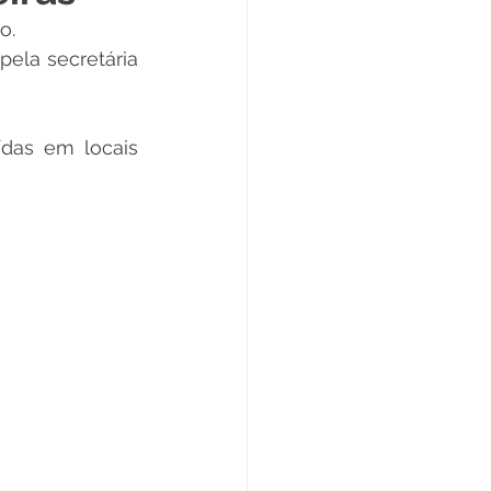
o.
Datas Comemorativas
ela secretária 
ta de Esclarecimento
ídas em locais 
ExpoQuinari 2025