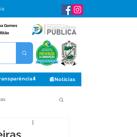
ia
na Gomes
iltão
ransparência⬇️
📰Notícias
ças
Institucional e Governo
eiras