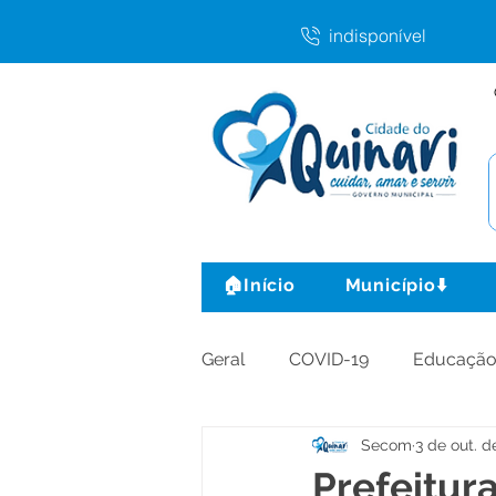
indisponível
🏠Início
Município⬇️
Geral
COVID-19
Educaçã
Secom
3 de out. d
Agricultura e Produção
C
Prefeitura