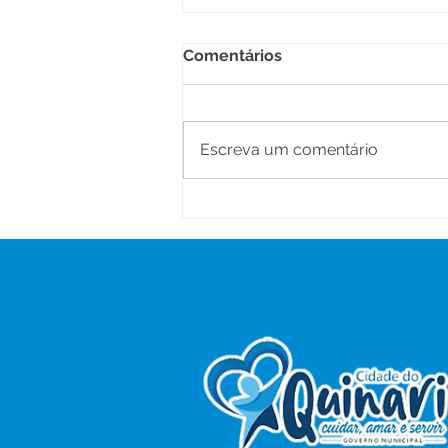
Comentários
Escreva um comentário
Dia dos Pais: Muito Além da
Tradição, Uma Celebração
de Conexão e Afeto