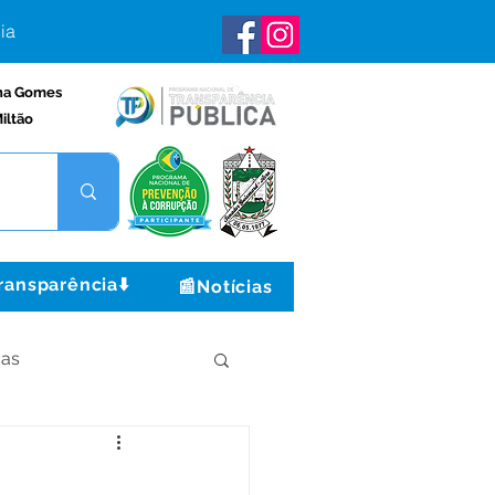
ia
na Gomes
iltão
ransparência⬇️
📰Notícias
ças
Institucional e Governo