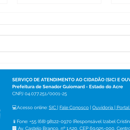
Parabéns, Acre! 64 anos de
12 d
conquistas e esperança
Nam
SERVIÇO DE ATENDIMENTO AO CIDADÃO (SIC) E OU
Prefeitura de Senador Guiomard - Estado do Acre
CNPJ 
04.077.251/0001-25
💻Acesso online: 
SIC 
| 
Fale Conosco
 | 
Ouvidoria
|
Portal
📱Fone: +55 (68) 98122-0970 (Responsável Izabel Cristin
🏢 Av. Castelo Branco, nº 1.520, CEP 69.925-000, Cent