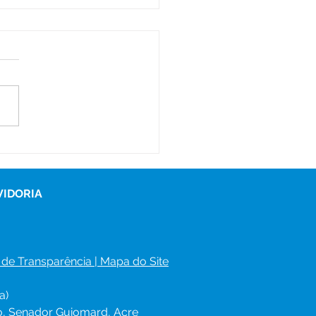
e junho: Feliz Dia dos
orados!
VIDORIA
 de Transparência
 | 
Mapa do Site
a)
ro, Senador Guiomard, Acre