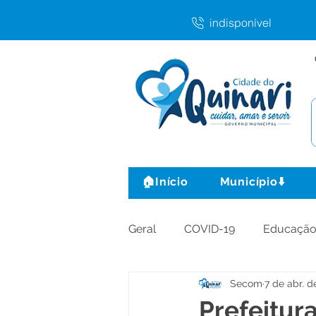
indisponível
🏠Início
Município⬇️
Geral
COVID-19
Educaçã
Secom
7 de abr. d
Agricultura e Produção
C
Prefeitur