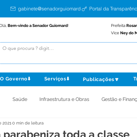
gabinete@senadorguiomard.ac.gov.br
Portal da Transparênc
Olá,
Bem-vindo a Senador Guiomard
!
Prefeita
Rosa
Vice
Ney do M
O Governo⬇️
Serviços⬇️
T
Publicações🔽
o
Saúde
Infraestrutura e Obras
Gestão e Finan
e 2021
0 min de leitura
omunidade
Assistência Social
Meio Ambiente
a parabeniza toda a classe