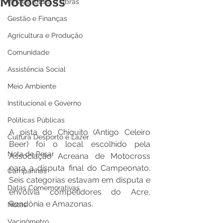
Motocross
Infraestrutura e Obras
Gestão e Finanças
Agricultura e Produção
Comunidade
Assistência Social
Meio Ambiente
Institucional e Governo
Políticas Públicas
A pista do Chiquito (Antigo Celeiro 
Cultura Desporto e Lazer
Beer) foi o local escolhido pela 
Nota de Pesar
Associação Acreana de Motocross 
para a disputa final do Campeonato. 
Campanhas
Seis categorias estavam em disputa e 
Datas Comemorativas
envolvia competidores do Acre, 
Rondônia e Amazonas. 
Notas
Vacinômetro