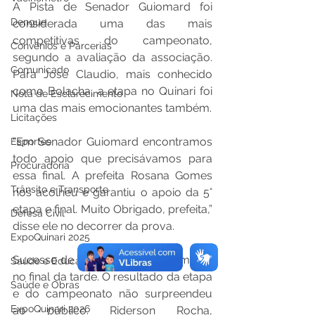
A Pista de Senador Guiomard foi 
Dengue
considerada uma das mais 
competitivas do campeonato, 
Convênios e Parcerias
segundo a avaliação da associação. 
Comunicado
Para José Claudio, mais conhecido 
como Bolacha, a etapa no Quinari foi 
Nota de Esclarecimento
uma das mais emocionantes também. 
Licitações
“Em Senador Guiomard encontramos 
Esportes
todo apoio que precisávamos para 
Procuradoria
essa final. A prefeita Rosana Gomes 
Trânsito e Transporte
nos acolheu e garantiu o apoio da 5° 
etapa e final. Muito Obrigado, prefeita,” 
Defesa Civil
disse ele no decorrer da prova. 
ExpoQuinari 2025
Sucesso de público, a prova terminou 
Saúde e Educação
no final da tarde. O resultado da etapa 
Saúde e Obras
e do campeonato não surpreendeu 
ExpoQuinari 2026
ao público. Riderson Rocha, 