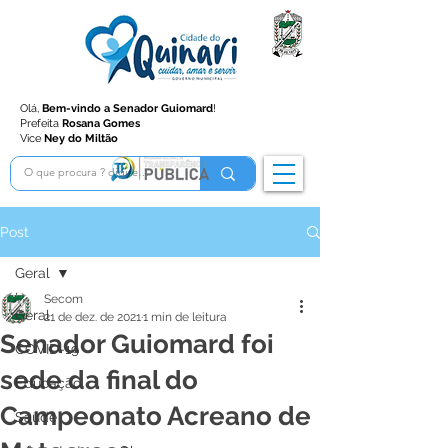
Olá,
Bem-vindo a Senador Guiomard
!
Prefeita
Rosana Gomes
Vice
Ney do Miltão
Post
Geral
Secom
Geral
21 de dez. de 2021
1 min de leitura
Senador Guiomard foi
COVID-19
sede da final do
Educação
Campeonato Acreano de
Saúde