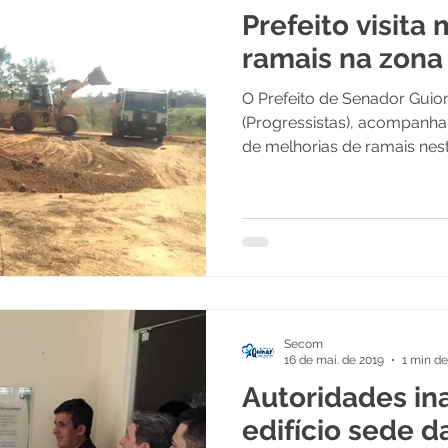
Prefeito visita
nal e Governo
Políticas Públicas
ramais na zona 
O Prefeito de Senador Guio
Nota de Pesar
Campanhas
Datas Comemorativas
(Progressistas), acompanha
de melhorias de ramais nesta
engue
Convênios e Parcerias
Comunicado
icitações
Esportes
Procuradoria
Secom
sa Civil
ExpoQuinari 2025
Saúde e Educação
16 de mai. de 2019
1 min de
Autoridades in
edifício sede d
i 2026