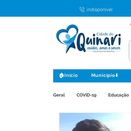
indisponível
🏠Início
Município⬇️
Geral
COVID-19
Educação
Gestão e Finanças
Agricul