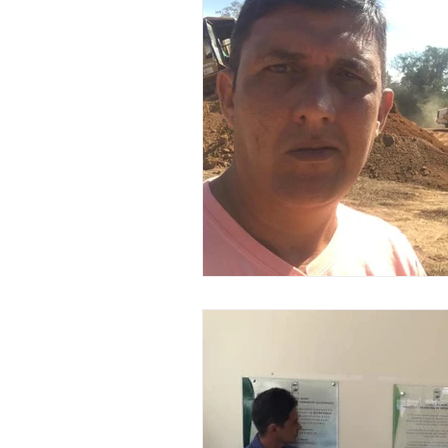
Meio Ambiente
Institucio
Cultura Desporto e Lazer
Notas
Vacinômetro
D
Nota de Esclarecimento
L
Trânsito e Transporte
Defe
Saúde e Obras
ExpoQuinar