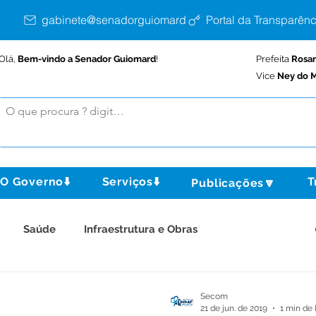
gabinete@senadorguiomard.ac.gov.br
Portal da Transparênc
Olá,
Bem-vindo a Senador Guiomard
!
Prefeita
Rosa
Vice
Ney do M
O Governo⬇️
Serviços⬇️
T
Publicações🔽
Saúde
Infraestrutura e Obras
tura e Produção
Comunidade
Assistência Social
Secom
21 de jun. de 2019
1 min de 