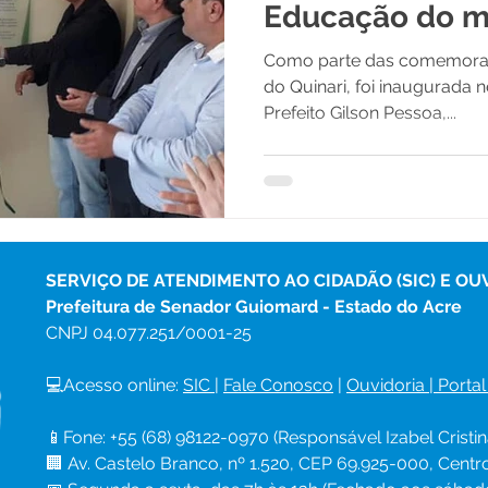
Educação do m
Como parte das comemoraç
do Quinari, foi inaugurada n
Prefeito Gilson Pessoa,...
SERVIÇO DE ATENDIMENTO AO CIDADÃO (SIC) E OU
Prefeitura de Senador Guiomard - Estado do Acre
CNPJ 
04.077.251/0001-25
💻Acesso online: 
SIC 
| 
Fale Conosco
 | 
Ouvidoria
|
Portal
📱Fone: +55 (68) 98122-0970 (Responsável Izabel Cristin
🏢 Av. Castelo Branco, nº 1.520, CEP 69.925-000, Cent