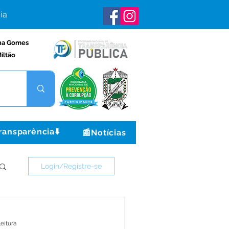
ia
na Gomes
iltão
ransparência⬇️
📰Notícias
Login/Registre-se
leitura